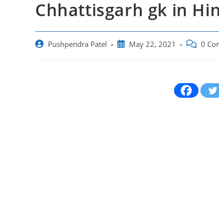
Chhattisgarh gk in Hindi 
Post
Post
Post
Pushpendra Patel
May 22, 2021
0 Co
author:
published:
comments