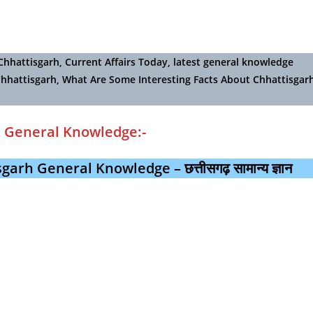
ge, Chhattisgarh, Current Affairs Today, latest general knowledge
Chhattisgarh, What Are Some Interesting Facts About Chhattisgar
 General Knowledge:-
rh General Knowledge – छत्तीसगढ़ सामान्य ज्ञान