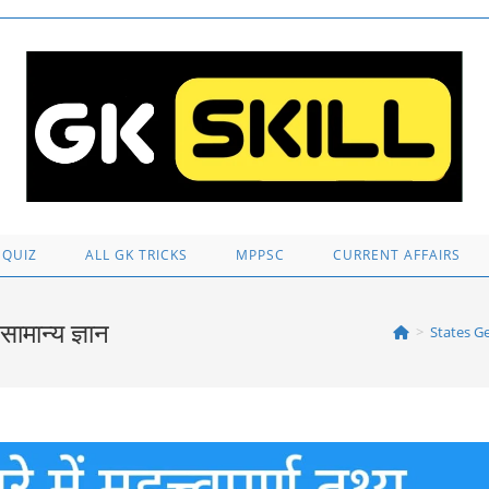
 QUIZ
ALL GK TRICKS
MPPSC
CURRENT AFFAIRS
मान्य ज्ञान
>
States G