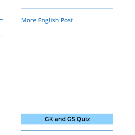
More English Post
GK and GS Quiz