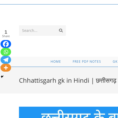
Skip
to
content
Submit
Search...
1
Share
search
HOME
FREE PDF NOTES
GK
Chhattisgarh gk in Hindi | छत्तीसगढ़ सा