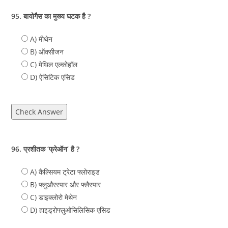
95. बायोगैस का मुख्य घटक है ?
A) मीथेन
B) ऑक्सीजन
C) मेथिल एल्कोहॉल
D) ऐसिटिक एसिड
Check Answer
96. प्रशीतक ‘फ्रेऑन’ है ?
A) कैल्सियम ट्रेटा फ्लोराइड
B) फ्लुऔरस्पार और फ्लैस्पार
C) डाइक्लोरो मेथेन
D) हाइड्रोफ्लुओसिलिसिक एसिड