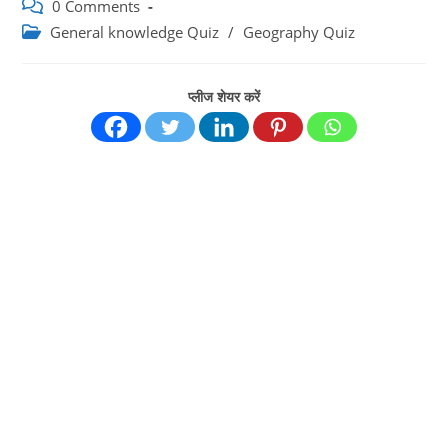
author:
published:
Post
0 Comments
comments:
Post
General knowledge Quiz
/
Geography Quiz
category:
प्लीज शेयर करें