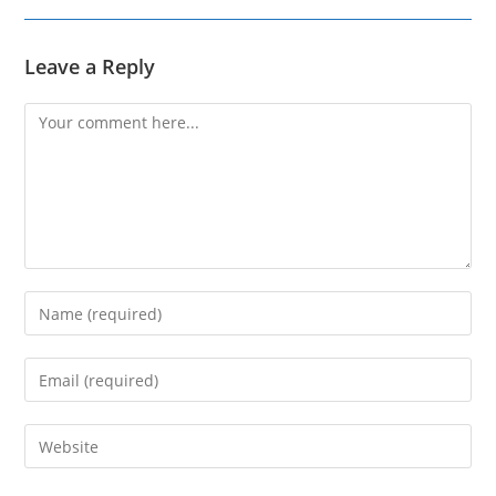
Leave a Reply
Comment
Enter
your
name
Enter
or
your
username
email
Enter
to
address
your
comment
to
website