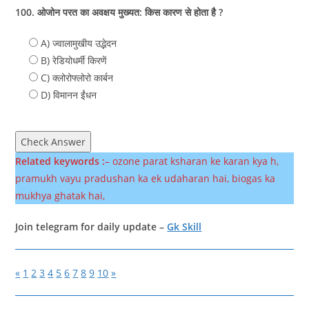
100. ओजोन परत का अवक्षय मुख्यत: किस कारण से होता है ?
A) ज्वालामुखीय उद्भेदन
B) रेडियोधर्मी किरणें
C) क्लोरोफ्लोरो कार्बन
D) विमानन ईंधन
Check Answer
Related keywords :
– ozone parat ksharan ke karan kya h,
pramukh vayu pradushan ka ek udaharan hai, biogas ka
mukhya ghatak hai,
Join telegram for daily update –
Gk Skill
«
1
2
3
4
5
6
7
8
9
10
»