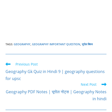
TAGS
:
GEOGRAPHY
,
GEOGRAPHY IMPORTANT QUESTION
,
भूगोल क्विज
Read
Previous Post
more
Geography Gk Quiz in Hindi 9 | geography questions
articles
for upsc
Next Post
Geography PDF Notes | भूगोल नोट्स | Geography Notes
in hindi