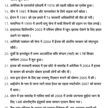
अमेरिका के एयरफोर्स एकेडमी में 1976 को पहली महिला का प्रवेश हुआ।
चीन ने 1981 में कैलाश और मानसरोवर के लिये सड़क मार्ग खोला।
ईरान में 1981 को एक हमले में 74 सरकारी अधिकारियों की मौत हो गयी।
रूमानिया ने 1999 में अपनी वायु सेना में रूसी विमानों की उड़ान पर रोक लगाई।
इस्रायल-फ़िलिस्तीन 2003 में पश्चिम एशिया में खून-ख़राबा रोकने के लिए क़दम
उठाने पर सहमत।
अमेरिकी गठबंधन की सेना ने 2004 में ईराक की अंतरिम सरकार को संप्रभुता
सौंपी।
तुर्की के इस्तांबुल में उत्तर अटलांटिक संधि संगठन (नाटो) का 17वां शिखर
सम्मेलन 2004 में शुरु हुआ।
इराक की राजधानी बग़दाद में एक छोटे से समारोह में अमेरीका ने 2004 में इराक
के शासन की बागडोर दोबारा इराकी लोगों को सौंप दी।
रूस द्वारा ईरान के लिए छह परमाणु रिएक्टर बनाने की घोषणा 2005 में की।
आईफोन के नाम से जाना जाने वाला ऐपल का पहला स्मार्टफोन 2007 को बाजार
में आया।
लंदन में एक समारोह में नासिरा शर्मा को 2008 में उनके उपन्यास कुईयां जान के
लिए 14वां अंतर्राष्ट्रीय इंदुशर्मा कथा सम्मान प्रदान किया गया।
बैंक आफ इण्डिया के अध्यक्ष एवं प्रबन्ध निदेशक टी. एस. नारायण स्वामी को