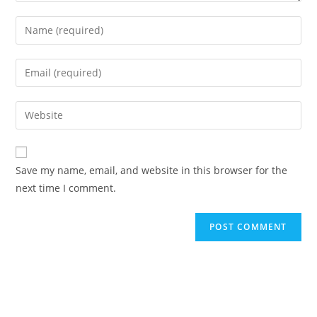
Enter
your
name
Enter
or
your
username
email
Enter
to
address
your
comment
to
website
comment
URL
Save my name, email, and website in this browser for the
(optional)
next time I comment.