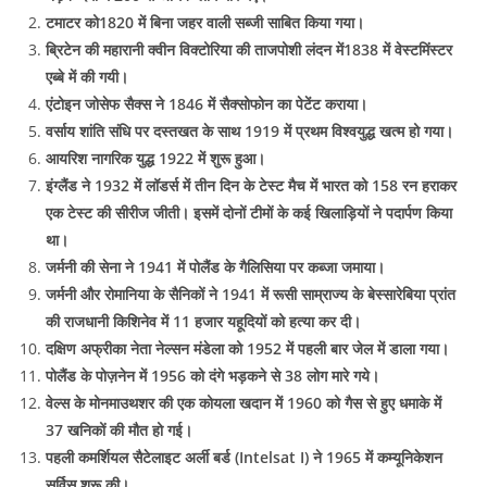
टमाटर को1820 में बिना जहर वाली सब्जी साबित किया गया।
ब्रिटेन की महारानी क्वीन विक्टोरिया की ताजपोशी लंदन में1838 में वेस्टमिंस्टर
एब्बे में की गयी।
एंटोइन जोसेफ सैक्स ने 1846 में सैक्सोफोन का पेटेंट कराया।
वर्साय शांति संधि पर दस्तखत के साथ 1919 में प्रथम विश्वयुद्ध खत्म हो गया।
आयरिश नागरिक युद्ध 1922 में शुरू हुआ।
इंग्लैंड ने 1932 में लॉडर्स में तीन दिन के टेस्ट मैच में भारत को 158 रन हराकर
एक टेस्ट की सीरीज जीती। इसमें दोनों टीमों के कई खिलाड़ियों ने पदार्पण किया
था।
जर्मनी की सेना ने 1941 में पोलैंड के गैलिसिया पर कब्जा जमाया।
जर्मनी और रोमानिया के सैनिकों ने 1941 में रूसी साम्राज्य के बेस्सारेबिया प्रांत
की राजधानी किशिनेव में 11 हजार यहूदियों को हत्या कर दी।
दक्षिण अफ्रीका नेता नेल्सन मंडेला को 1952 में पहली बार जेल में डाला गया।
पोलैंड के पोज़नेन में 1956 को दंगे भड़कने से 38 लोग मारे गये।
वेल्स के मोनमाउथशर की एक कोयला खदान में 1960 को गैस से हुए धमाके में
37 खनिकों की मौत हो गई।
पहली कमर्शियल सैटेलाइट अर्ली बर्ड (Intelsat I) ने 1965 में कम्यूनिकेशन
सर्विस शुरू की।