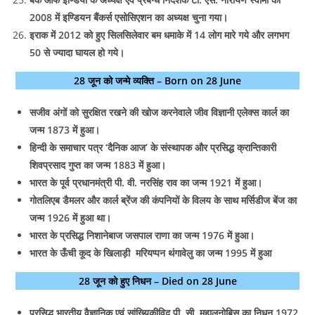
2008 में इण्डियन बैंकर्स एसोसिएशन का अध्यक्ष चुना गया।
इराक में 2012 को हुए सिलसिलेवार बम धमाके में 14 लोग मारे गये और लगभग
50 से ज्यादा घायल हो गये।
28 जून को जन्मे व्यक्ति – Born on 28 June
सजीव अंगों को सुरक्षित रखने की खोज करनेवाले जीव विज्ञानी एलेक्स कार्ल का
जन्म 1873 में हुआ।
हिन्दी के समाचार पत्र ‘दैनिक आज’ के संस्थापक और प्रसिद्ध क्रान्तिकारी
शिवप्रसाद गुप्त का जन्म 1883 में हुआ।
भारत के पूर्व प्रधानमंत्री पी. वी. नरसिंह राव का जन्म 1921 में हुआ।
गोतलिएब डैमलर और कार्ल ब्रेंज की कंपनियों के विलय के साथ मर्सिडीज बेंज का
जन्‍म 1926 में हुआ था।
भारत के प्रसिद्ध निशानेबाज जसपाल राणा का जन्म 1976 में हुआ।
भारत के ऊँची कूद के खिलाड़ी मरियप्पन थंगावेलु का जन्म 1995 में हुआ
28 जून को हुए निधन – Died on 28 June
प्रसिद्ध भारतीय वैज्ञानिक एवं सांख्यिकीविद पी. सी. महालनोबिस का निधन 1972