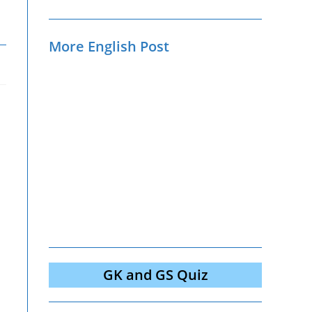
More English Post
GK and GS Quiz