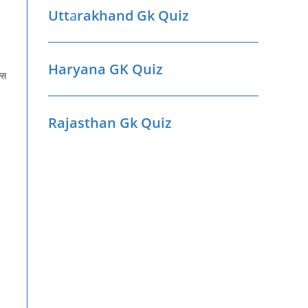
Utt
a
rakhand Gk Quiz
Haryana GK Quiz
्स
Rajasthan Gk Quiz