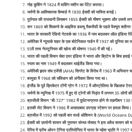
नोह कुशिंग ने 1824 में वाशिंग मशीन का पेंटेट कराया।
जर्मनी के आविष्कारक कैम्बर्ज़ ने 1830 ईसवी को माचिस बनाई।
पुर्तगाल की राजधानी लिसबन 1855 ईसवी को भीषण भूकम्प और उससे लगन
सन 1869 को शिकागो के आइविस डब्ल्यू मैकजैफी के पहले वैक्यूम क्लीनर 
भारत के सरकारी रेडियो नेटवर्क का 1936 में नाम बदलकर ऑल इंडिया रे
अमेरिका में न्यूयार्क शहर के एक बोटेनिकल गार्डन में 1937 को दुनिया का
93वें तत्व नेपप्टुनियम की खोज की घोषणा 1940 में की गई।
भारत की पहली विमान सेवा एयर इंडिया ने भारत और ब्रिटेन के बिच हवाई 
स्याम का नाम 1949 में बदलकर थाईलैंड किया गया।
अमेरिकी हृदय संघ एजेंसी (AHA) सिगरेट के विरोध में 1963 में अभियान 
बरमुडा में 1968 को संविधान को अंगीकार किया गया था।
इंग्लैंड के पूर्व क्रिकेटर टॉनी ग्रेग ने 1972 में ऑस्ट्रेलिया के खिलाफ
जर्मनी के म्यूनिख में 1975 में हुए दो ट्रेनों की भिड़ंत में लगभग 35 लोगों 
ब्राजीली विमान “बी-727” 1982 में दुर्घटनाग्रस्त होने से तक़रीबन 130 
इराकी जेट विमान ने 1986 में असादाबाद उपग्रह स्टेशन पर हमला किया।
ब्राजील में 1992 को पहली बार वर्ल्ड ओशियन डे (World Oceans D
ईसवी को ज़ायोनी शासन की गुप्तचर संस्था मोसाद ने इस अवैध शासन को मज
पेरिस में फ्रेंच ओपन टेनिस प्रतियोगिता में भारत के महेश भूपति ने 19