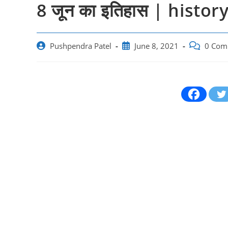
8 जून का इतिहास | histor
Post
Post
Post
Pushpendra Patel
June 8, 2021
0 Com
author:
published:
comments: