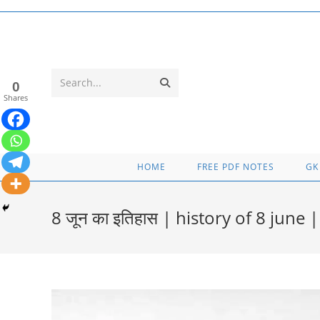
Skip
to
content
Submit
Search...
0
Shares
search
HOME
FREE PDF NOTES
GK
8 जून का इतिहास | history of 8 june 