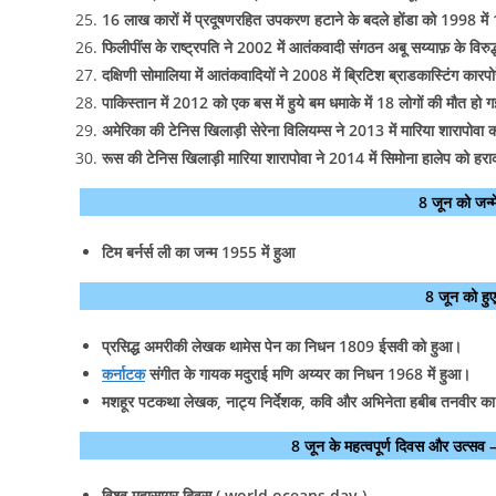
16 लाख कारों में प्रदूषणरहित उपकरण हटाने के बदले होंडा को 1998 मे
फिलीपींस के राष्ट्रपति ने 2002 में आतंकवादी संगठन अबू सय्याफ़ के विर
दक्षिणी सोमालिया में आतंकवादियों ने 2008 में ब्रिटिश ब्राडकास्टिंग 
पाकिस्तान में 2012 को एक बस में हुये बम धमाके में 18 लोगों की मौत ह
अमेरिका की टेनिस खिलाड़ी सेरेना विलियम्स ने 2013 में मारिया शारापोव
रूस की टेनिस खिलाड़ी मारिया शारापोवा ने 2014 में सिमाेना हालेप को 
8 जून को जन्
टिम बर्नर्स ली का जन्म 1955 में हुआ
8 जून को ह
प्रसिद्ध अमरीकी लेखक थामेस पेन का निधन 1809 ईसवी को हुआ।
कर्नाटक
संगीत के गायक मदुराई मणि अय्यर का निधन 1968 में हुआ।
मशहूर पटकथा लेखक, नाट्य निर्देशक, कवि और अभिनेता हबीब तनवीर का
8 जून के महत्वपूर्ण दिवस और उत
विश्व महासागर दिवस ( world oceans day )