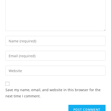
Enter
your
name
Enter
or
your
username
email
Enter
to
address
your
comment
to
website
comment
URL
Save my name, email, and website in this browser for the
(optional)
next time I comment.