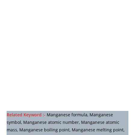
Related Keyword :-
Manganese formula, Manganese
symbol, Manganese atomic number, Manganese atomic
mass, Manganese boiling point, Manganese melting point,