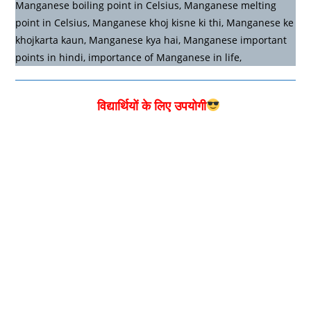
Manganese boiling point in Celsius, Manganese melting
point in Celsius, Manganese khoj kisne ki thi, Manganese ke
khojkarta kaun, Manganese kya hai, Manganese important
points in hindi, importance of Manganese in life,
विद्यार्थियों के लिए उपयोगी