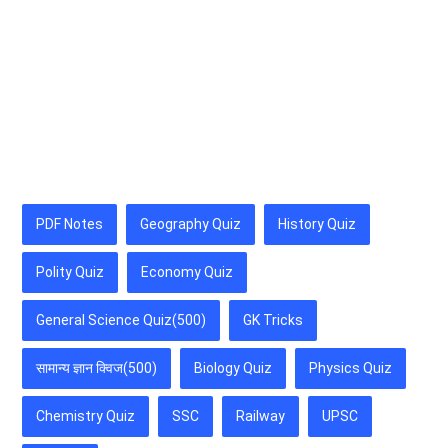
PDF Notes
Geography Quiz
History Quiz
Polity Quiz
Economy Quiz
General Science Quiz(500)
GK Tricks
सामान्य ज्ञान क्विज(500)
Biology Quiz
Physics Quiz
Chemistry Quiz
SSC
Railway
UPSC