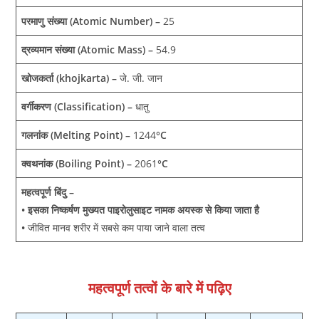
परमाणु संख्या (Atomic Number) –
25
द्रव्यमान संख्या (Atomic Mass) –
54.9
खोजकर्ता (khojkarta) –
जे. जी. जान
वर्गीकरण (Classification) –
धातु
गलनांक (Melting Point) –
1244
°C
क्वथनांक (Boiling Point) –
2061
°C
महत्वपूर्ण बिंदु –
• इसका निष्‍कर्षण मुख्‍यत पाइरोलुसाइट नामक अयस्‍क से किया जाता है
•
जीवित मानव शरीर में सबसे कम पाया जाने वाला तत्‍व
महत्‍वपूर्ण तत्‍वों के बारे में पढ़ि‍ए