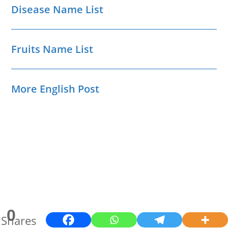
Disease Name List
Fruits Name List
More English Post
0
Shares