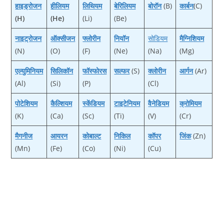
हाइड्रोजन
हीलियम
लिथि‍यम
बेरिलियम
बोरॉन
(B)
कार्बन
(C)
(H)
(He)
(Li)
(Be)
नाइट्रोजन
ऑक्‍सीजन
फ्लोरीन
नियॉन
सोडियम
मैग्‍न‍िशियम
(N)
(O)
(F)
(Ne)
(Na)
(Mg)
एल्‍युमिनियम
सिलिकॉन
फॉस्‍फोरस
सल्‍फर
(S)
क्‍लोरीन
आर्गन
(Ar)
(Al)
(Si)
(P)
(Cl)
पोटेशियम
कैल्शियम
स्‍केंडियम
टाइटेनियम
वैनेडियम
क्रोमियम
(K)
(Ca)
(Sc)
(Ti)
(V)
(Cr)
मैगनीज
आयरन
कोबाल्‍ट
निकिल
कॉपर
जिंक
(Zn)
(Mn)
(Fe)
(Co)
(Ni)
(Cu)