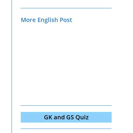
More English Post
GK and GS Quiz