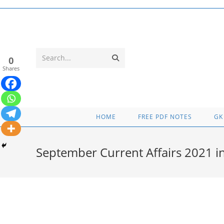
Skip
to
content
Submit
Search...
0
Shares
search
HOME
FREE PDF NOTES
GK
September Current Affairs 2021 