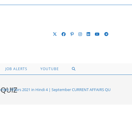
TOGGLE
JOB ALERTS
YOUTUBE
WEBSITE
 QUIZ
rent Affairs 2021 in Hindi 4 | September CURRENT AFFAIRS QUIZ
SEARCH