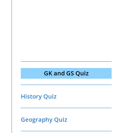
GK and GS Quiz
History Quiz
Geography Quiz