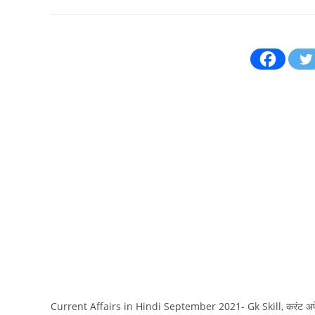
author:
published:
com
Current Affairs in Hindi September 2021- Gk Skill, करंट अफ