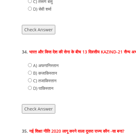
C) तरूण बसु
D) सेवी शर्मा
Check Answer
34.
भारत और किस देश की सेना के बीच 13 दिवसीय KAZIND-21 सैन्य अभ
A) अफगानिस्‍तान
B) कजाकिस्तान
C) तजाकिस्‍तान
D) पाकिस्‍तान
Check Answer
35.
नई शिक्षा नीति 2020 लागू करने वाला दूसरा राज्य कौन -सा बना?