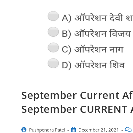
September Current Aff
September CURRENT 
Post
Post
Pos
Pushpendra Patel
December 21, 2021