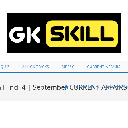
 QUIZ
ALL GK TRICKS
MPPSC
CURRENT AFFAIRS
in Hindi 4 | September CURRENT AFFAIRS
>
Current Affairs
>
September Cur