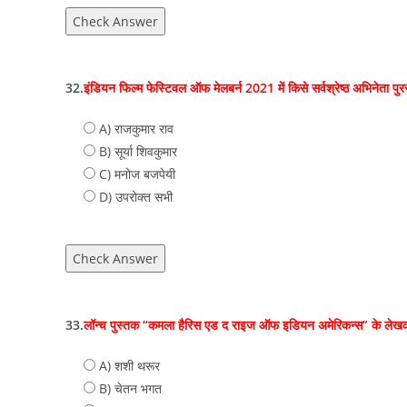
Check Answer
32.
इंडियन फिल्म फेस्टिवल ऑफ मेलबर्न 2021 में किसे सर्वश्रेष्ठ अभिनेता पुर
A) राजकुमार राव
B) सूर्या शिवकुमार
C) मनोज बजपेयी
D) उपरोक्‍त सभी
Check Answer
33.
लॉन्च पुस्तक “कमला हैरिस एड द राइज ऑफ इडियन अमेरिकन्स” के लेखक
A) शशी थरूर
B) चेतन भगत