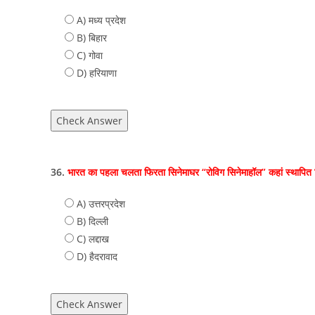
A) मध्य प्रदेश
B) बिहार
C) गोवा
D) हरियाणा
Check Answer
36.
भारत का पहला चलता फिरता सिनेमाघर “रोविग सिनेमाहॉल” कहां स्थापित
A) उत्तरप्रदेश
B) दिल्‍ली
C) लद्दाख
D) हैदरावाद
Check Answer