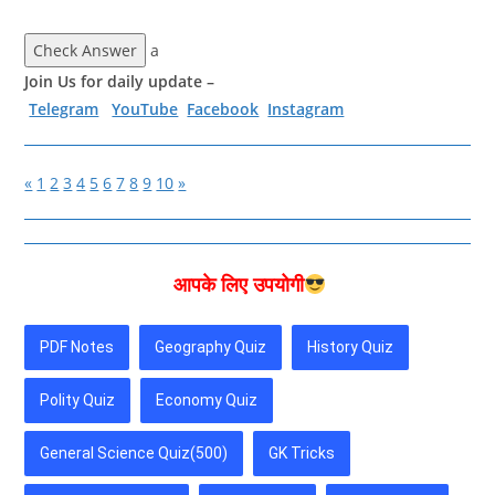
Check Answer
a
Join Us for daily update –
Telegram
YouTube
Facebook
Instagram
«
1
2
3
4
5
6
7
8
9
10
»
आपके लिए उपयोगी
PDF Notes
Geography Quiz
History Quiz
Polity Quiz
Economy Quiz
General Science Quiz(500)
GK Tricks