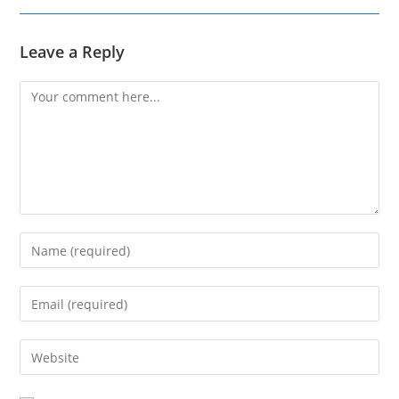
Leave a Reply
Comment
Enter
your
name
Enter
or
your
username
email
Enter
to
address
your
comment
to
website