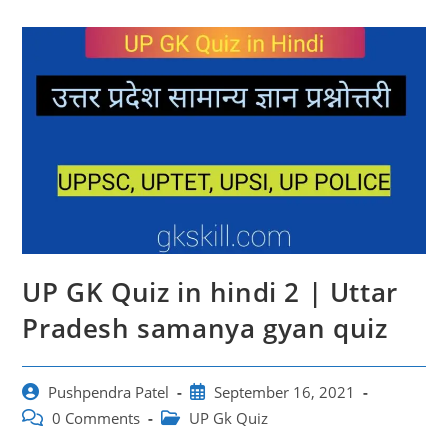
UP GK Quiz in hindi 2 | Uttar
Pradesh samanya gyan quiz
Post
Post
Pushpendra Patel
September 16, 2021
author:
published:
Post
Post
0 Comments
UP Gk Quiz
comments:
category: