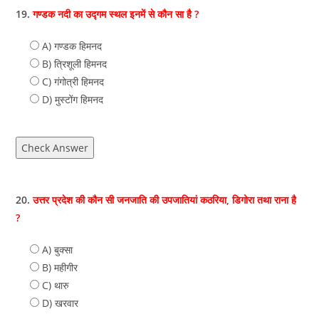
19.
गण्डक नदी का उद्गम स्थल इनमें से कौन सा है ?
A) गण्डक हिमनद
B) त्रिशूली हिमनद
C) गंगोत्री हिमनद
D) मुस्टोंग हिमनद
Check Answer
20.
उत्तर प्रदेश की कौन सी जनजाति की उपजातियां कठरिया, डिगोरा तथा राना है
?
A) बुक्सा
B) महीगीर
C) थारु
D) खरवार