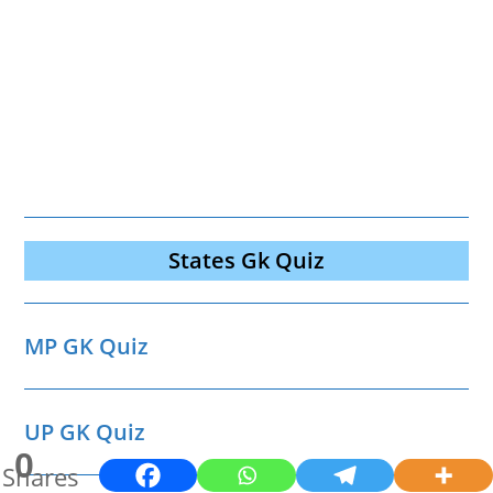
States Gk Quiz
MP GK Quiz
UP GK Quiz
0
Shares