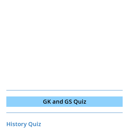
GK and GS Quiz
History Quiz