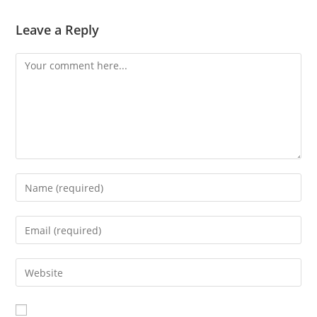
Leave a Reply
Comment
Enter
your
name
Enter
or
your
username
email
Enter
to
address
your
comment
to
website
comment