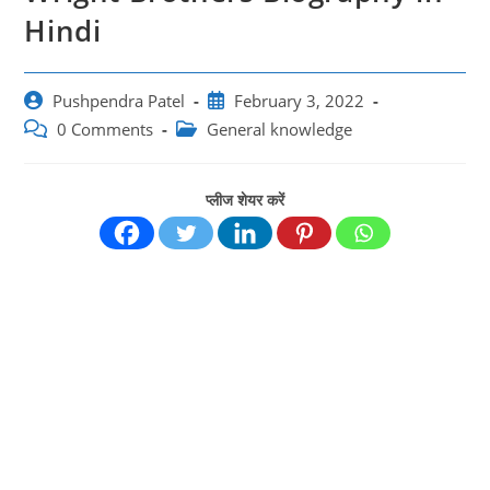
Hindi
Post
Post
Pushpendra Patel
February 3, 2022
author:
published:
Post
Post
0 Comments
General knowledge
comments:
category:
प्लीज शेयर करें