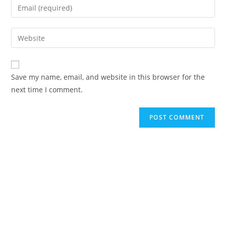
Enter
or
your
username
email
Enter
to
address
your
comment
to
website
comment
URL
Save my name, email, and website in this browser for the
(optional)
next time I comment.