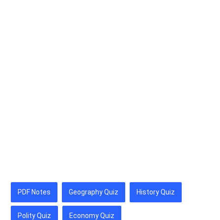
PDF Notes
Geography Quiz
History Quiz
Polity Quiz
Economy Quiz