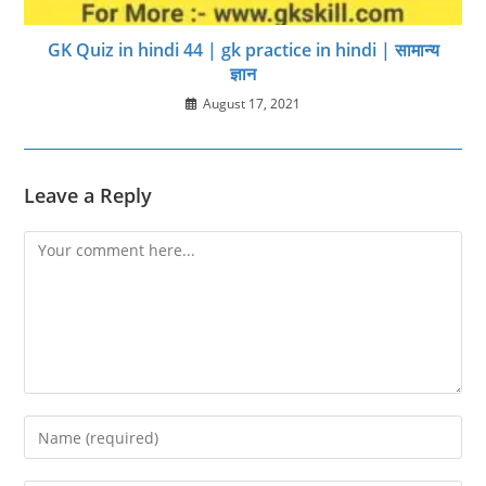
GK Quiz in hindi 44 | gk practice in hindi | सामान्य
ज्ञान
August 17, 2021
Leave a Reply
Comment
Enter
your
name