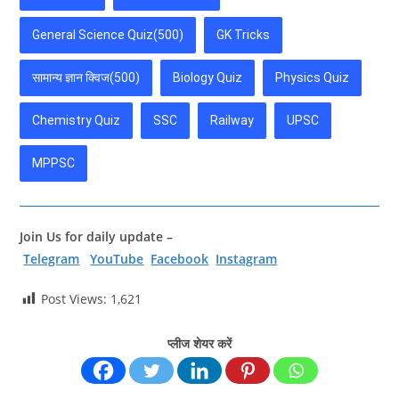
General Science Quiz(500)
GK Tricks
सामान्य ज्ञान क्विज(500)
Biology Quiz
Physics Quiz
Chemistry Quiz
SSC
Railway
UPSC
MPPSC
Join Us for daily update –
Telegram
YouTube
Facebook
Instagram
Post Views:
1,621
प्लीज शेयर करें