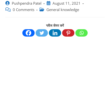
Post
Post
Pushpendra Patel
August 11, 2021
author:
published:
Post
Post
0 Comments
General knowledge
comments:
category:
प्लीज शेयर करें