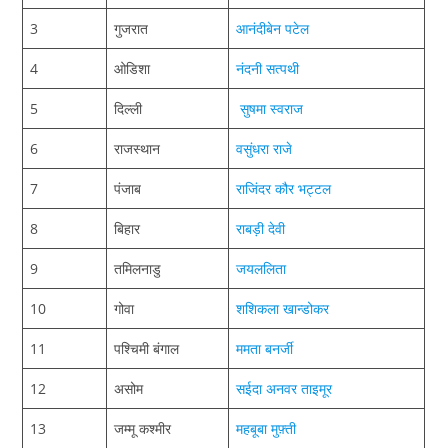
3
गुजरात
आनंदीबेन पटेल
4
ओडिशा
नंदनी सत्पथी
5
दिल्ली
सुषमा स्वराज
6
राजस्थान
वसुंधरा राजे
7
पंजाब
राजिंदर कौर भट्टल
8
बिहार
राबड़ी देवी
9
तमिलनाडु
जयललिता
10
गोवा
शशिकला खान्डोकर
11
पश्चिमी बंगाल
ममता बनर्जी
12
असोम
सईदा अनवर ताइमूर
13
जम्मू कश्मीर
महबूबा मुफ़्ती