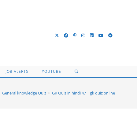
TOGGLE
JOB ALERTS
YOUTUBE
WEBSITE
>
General knowledge Quiz
>
GK Quiz in hindi 47 | gk quiz online
SEARCH