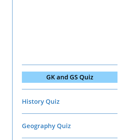
GK and GS Quiz
History Quiz
Geography Quiz