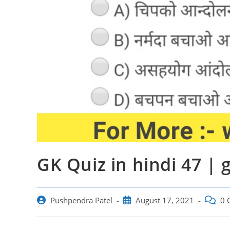
GK Quiz in hindi 47 | 
Post
Post
Post
Pushpendra Patel
August 17, 2021
0 
author:
published:
commen