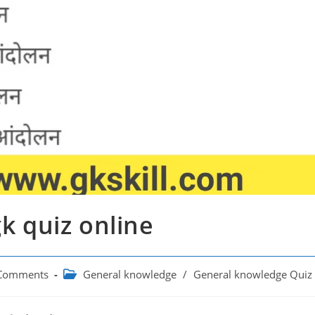
gk quiz online
Post
Comments
General knowledge
/
General knowledge Quiz
ts:
category: