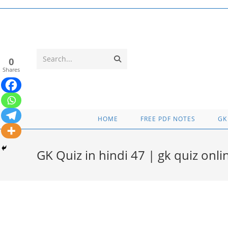
Skip
to
content
Submit
Search...
0
Shares
search
HOME
FREE PDF NOTES
GK
GK Quiz in hindi 47 | gk quiz onli