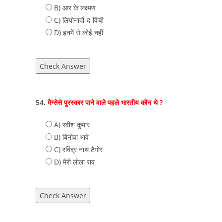
B) आर के लक्ष्मण
C) लियोनार्दो-द-विंची
D) इनमें से कोई नहीं
Check Answer
54.
मैग्सेसे पुरस्कार पाने वाले पहले भारतीय कौन थे ?
A) रवीश कुमार
B) बिनोवा भावे
C) रविंद्र नाथ टैगोर
D) मैरी लीला राव
Check Answer