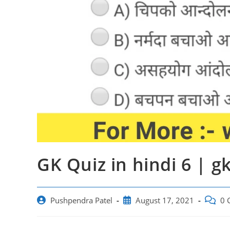
GK Quiz in hindi 6 | g
Post
Post
Post
Pushpendra Patel
August 17, 2021
0 
author:
published:
commen