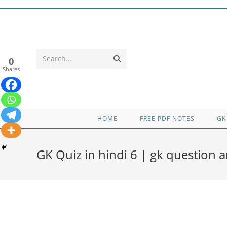
Skip
to
content
Submit
Search...
0
Shares
search
HOME
FREE PDF NOTES
GK
GK Quiz in hindi 6 | gk question 