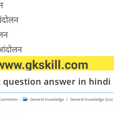
k question answer in hindi
Post
Comments
General knowledge
/
General knowledge Quiz
ts:
category: