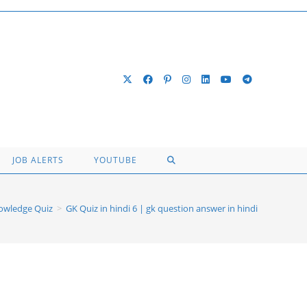
TOGGLE
JOB ALERTS
YOUTUBE
WEBSITE
owledge Quiz
>
GK Quiz in hindi 6 | gk question answer in hindi
SEARCH