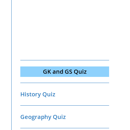
GK and GS Quiz
History Quiz
Geography Quiz