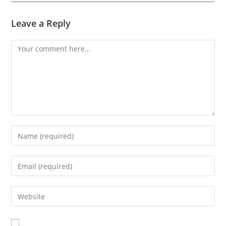
Leave a Reply
Comment
Enter
your
name
Enter
or
your
username
email
Enter
to
address
your
comment
to
website
comment