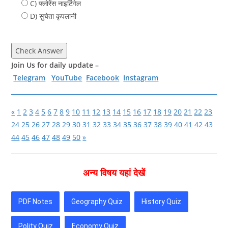
C) फ्लोरेंस नाइटिंगेल
D) सुचेता कृपलानी
Check Answer
Join Us for daily update –
Telegram
YouTube
Facebook
Instagram
«
1
2
3
4
5
6
7
8
9
10
11
12
13
14
15
16
17
18
19
20
21
22
23
24
25
26
27
28
29
30
31
32
33
34
35
36
37
38
39
40
41
42
43
44
45
46
47
48
49
50
»
अन्‍य विषय यहां देखें
PDF Notes
Geography Quiz
History Quiz
Polity Quiz
Economy Quiz