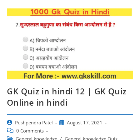
GK Quiz in hindi 12 | GK Quiz
Online in hindi
Post
Post
Pushpendra Patel
August 17, 2021
author:
published:
Post
0 Comments
comments:
Post
General knowledge
/
General knowledge Quiz