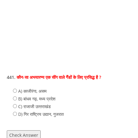
441.
कौन-सा अभयारण्य एक सींग वाले गैंडों के लिए प्रसिद्ध है ?
A) काजीरंगा, असम
B) बांधव गढ़, मध्‍य प्रदेश
C) राजाजी उत्‍तराखंड
D) गिर राष्ट्रिय उद्यान, गुजरात
Check Answer