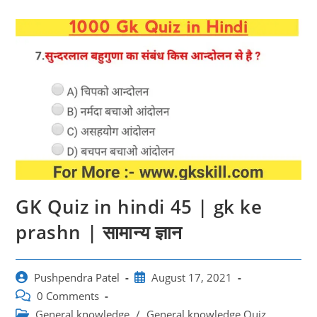
GK Quiz in hindi 45 | gk ke
prashn | सामान्य ज्ञान
Post
Post
Pushpendra Patel
August 17, 2021
author:
published:
Post
0 Comments
comments:
Post
General knowledge
/
General knowledge Quiz