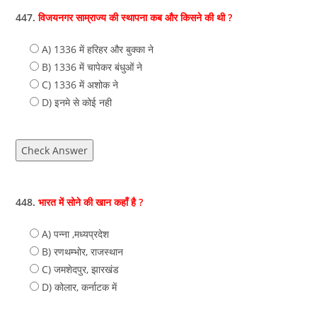
447.
विजयनगर साम्राज्य की स्थापना कब और किसने की थी ?
A) 1336 में हरिहर और बुक्का ने
B) 1336 में चापेकर बंधुओं ने
C) 1336 में अशोक ने
D) इनमे से कोई नही
Check Answer
448.
भारत में सोने की खान कहाँ है ?
A) पन्‍ना ,मध्‍यप्रदेश
B) रणथम्‍भोर, राजस्‍थान
C) जमशेदपुर, झारखंड
D) कोलार, कर्नाटक में