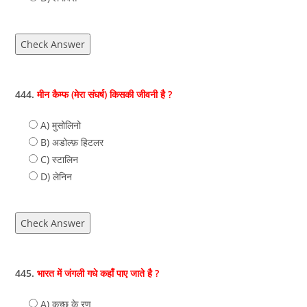
Check Answer
444.
मीन कैम्फ (मेरा संघर्ष) किसकी जीवनी है ?
A) मुसोलिनो
B) अडोल्फ़ हिटलर
C) स्‍टालिन
D) लेनिन
Check Answer
445.
भारत में जंगली गधे कहाँ पाए जाते है ?
A) कच्छ के रण