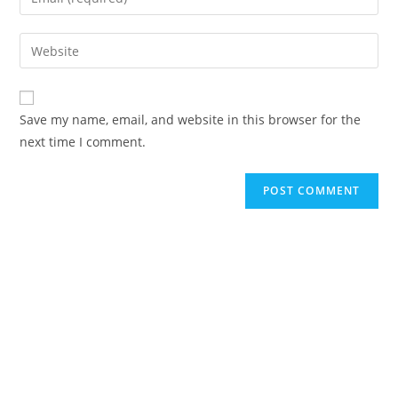
or
your
username
email
Enter
to
address
your
comment
to
website
comment
URL
Save my name, email, and website in this browser for the
(optional)
next time I comment.