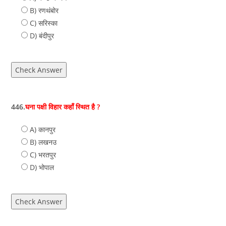
B) रणथंबोर
C) सरिस्‍का
D) बंदीपुर
Check Answer
446.
घना पक्षी विहार कहाँ स्थित है ?
A) कानपुर
B) लखनउ
C) भरतपुर
D) भोपाल
Check Answer