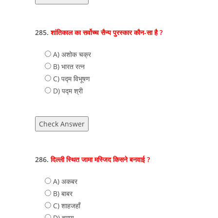
285.
शांतिकाल का सर्वोच्च सैन्य पुरस्कार कौन-सा है ?
A) अशोक चक्र
B) भारत रत्‍न
C) पद्म विभूषण
D) पद्म श्री
Check Answer
286.
दिल्ली स्थित जामा मस्जिद किसने बनवाई ?
A) अकबर
B) बाबर
C) शाहजहाँ
D) हुमायू