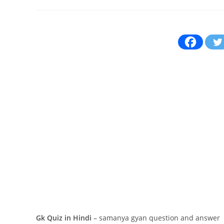
author:
published:
commen
Gk Quiz in Hindi
– samanya gyan question and answer