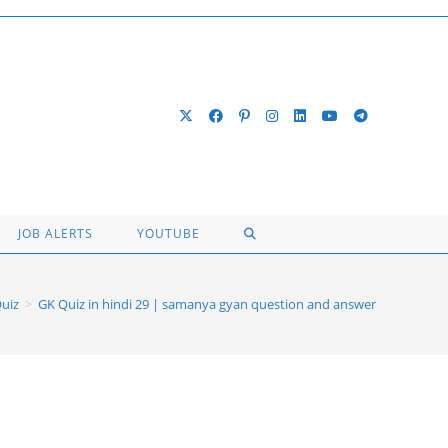
TOGGLE
JOB ALERTS
YOUTUBE
WEBSITE
uiz
>
GK Quiz in hindi 29 | samanya gyan question and answer
SEARCH