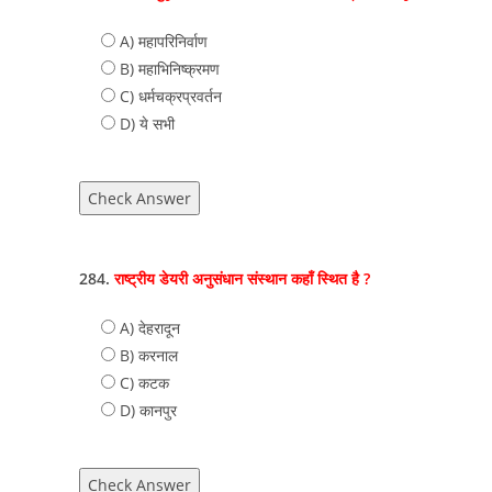
A) महापरिनिर्वाण
B) महाभिनिष्‍क्रमण
C) धर्मचक्रप्रवर्तन
D) ये सभी
Check Answer
284.
राष्ट्रीय डेयरी अनुसंधान संस्थान कहाँ स्थित है ?
A) देहरादून
B) करनाल
C) कटक
D) कानपुर
Check Answer