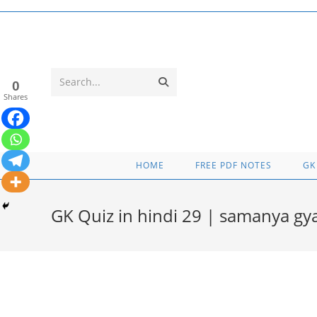
Skip
to
content
Submit
Search...
0
Shares
search
HOME
FREE PDF NOTES
GK
GK Quiz in hindi 29 | samanya g