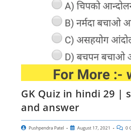
GK Quiz in hindi 29 |
and answer
Post
Post
Post
Pushpendra Patel
August 17, 2021
0 