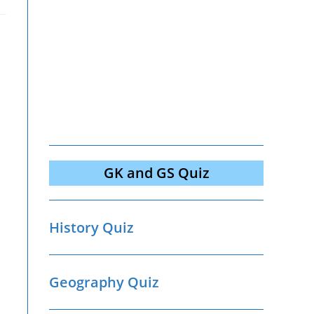
GK and GS Quiz
History Quiz
Geography Quiz