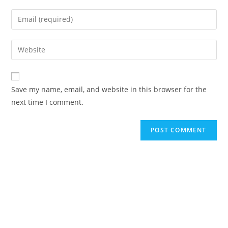
name
Enter
or
your
username
email
Enter
to
address
your
comment
to
website
comment
URL
Save my name, email, and website in this browser for the
(optional)
next time I comment.