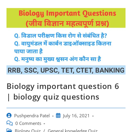
Biology important question 6
| biology quiz questions
Post
Post
Pushpendra Patel
July 16, 2021
author:
published:
Post
0 Comments
comments:
Post
Biology Quiz
/
General knowledge Quiz