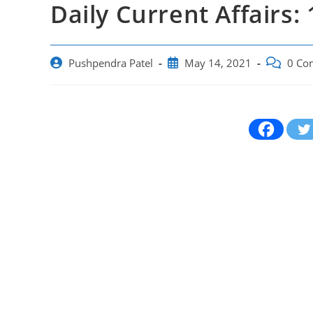
Daily Current Affairs:
Post
Post
Post
Pushpendra Patel
May 14, 2021
0 Co
author:
published:
comments