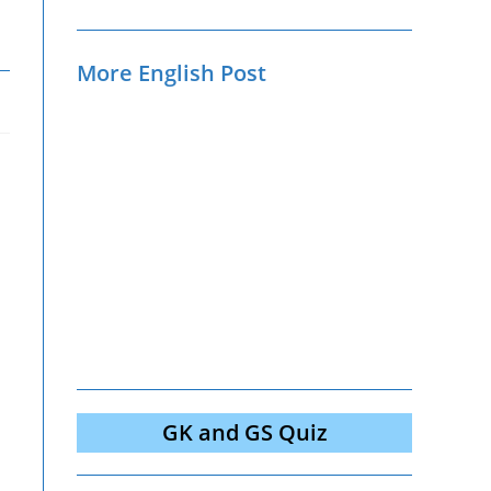
More English Post
GK and GS Quiz