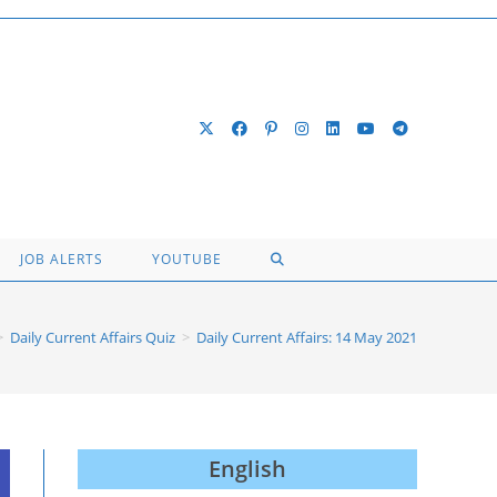
TOGGLE
JOB ALERTS
YOUTUBE
WEBSITE
>
Daily Current Affairs Quiz
>
Daily Current Affairs: 14 May 2021
SEARCH
English