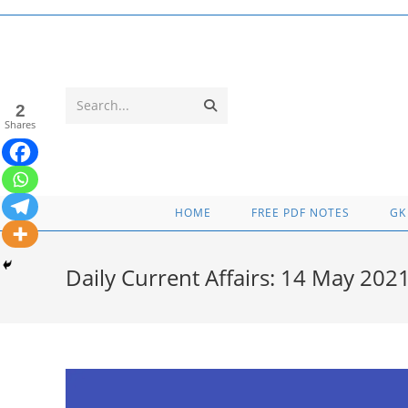
Skip
to
content
Submit
Search...
2
Shares
search
HOME
FREE PDF NOTES
GK
Daily Current Affairs: 14 May 202