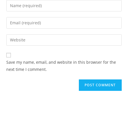
Enter
your
name
Enter
or
your
username
email
Enter
to
address
your
comment
to
website
comment
URL
Save my name, email, and website in this browser for the
(optional)
next time I comment.