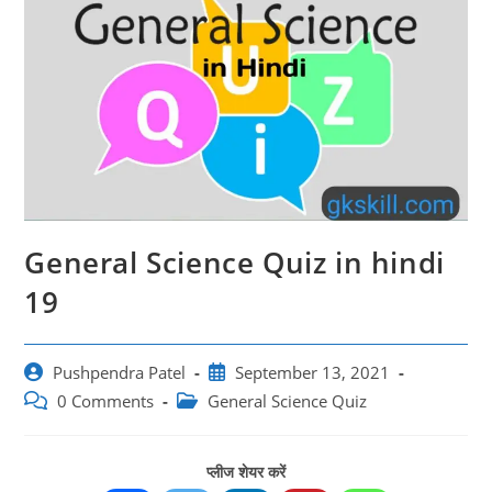
General Science Quiz in hindi
19
Post
Post
Pushpendra Patel
September 13, 2021
author:
published:
Post
Post
0 Comments
General Science Quiz
comments:
category:
प्लीज शेयर करें