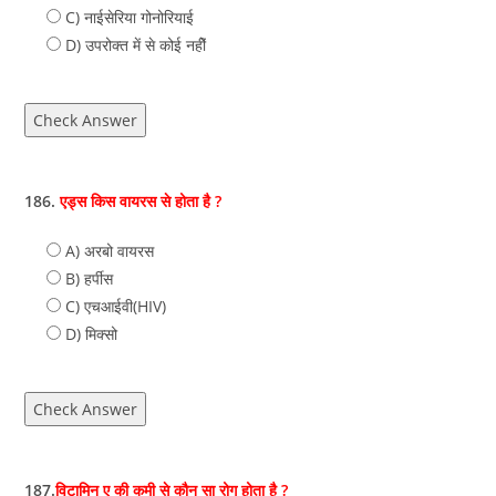
C) नाईसेरिया गोनोरियाई
D) उपरोक्‍त में से कोई नहीें
Check Answer
186.
एड्स किस वायरस से होता है ?
A) अरबो वायरस
B) हर्पीस
C) एचआईवी(HIV)
D) मिक्‍सो
Check Answer
187.
विटामिन ए की कमी से कौन सा रोग होता है ?