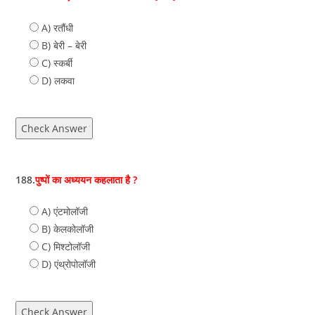
A) रतौंधी
B) बेरी – बेरी
C) स्‍कर्बी
D) लकवा
Check Answer
188.
पुष्पों का अध्ययन कहलाता है ?
A) एंटमोलॉजी
B) केलकोलॉजी
C) मिश्‍टोलॉजी
D) एंथ्रोपोलॉजी
Check Answer