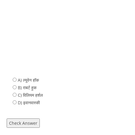
A) ल्यूवेन हॉक
B) राबर्ट हुक
C) विलियम हर्शल
D) इवानवास्‍की
Check Answer