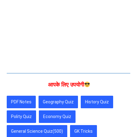
आपके लिए उपयोगी
PDF Notes
Geography Quiz
History Quiz
Polity Quiz
Economy Quiz
General Science Quiz(500)
GK Tricks