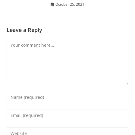
October 25, 2021
Leave a Reply
Comment
Enter
your
name
Enter
or
your
username
email
Enter
to