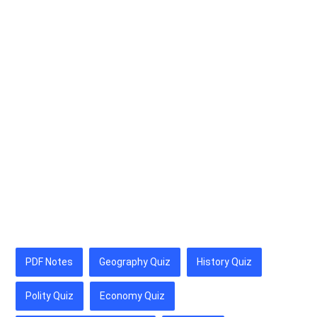
PDF Notes
Geography Quiz
History Quiz
Polity Quiz
Economy Quiz