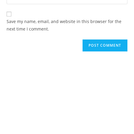
address
your
comment
to
website
comment
URL
Save my name, email, and website in this browser for the
(optional)
next time I comment.