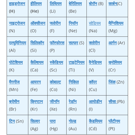
हाइड्रोजन
हीलियम
लिथि‍यम
बेरिलियम
बोरॉन
(B)
कार्बन
(C)
(H)
(He)
(Li)
(Be)
नाइट्रोजन
ऑक्‍सीजन
फ्लोरीन
नियॉन
सोडियम
मैग्‍न‍िशियम
(N)
(O)
(F)
(Ne)
(Na)
(Mg)
एल्‍युमिनियम
सिलिकॉन
फॉस्‍फोरस
सल्‍फर
(S)
क्‍लोरीन
आर्गन
(Ar)
(Al)
(Si)
(P)
(Cl)
पोटेशियम
कैल्शियम
स्‍केंडियम
टाइटेनियम
वैनेडियम
क्रोमियम
(K)
(Ca)
(Sc)
(Ti)
(V)
(Cr)
मैगनीज
आयरन
कोबाल्‍ट
निकिल
कॉपर
जिंक
(Zn)
(Mn)
(Fe)
(Co)
(Ni)
(Cu)
ब्रोमीन
क्रिप्‍टान
जीनाॅन
रेडाॅन
आयोडीन
सीसा
(Pb)
(Br)
(Kr)
(Xe)
(Rn)
(I)
टिन
(Sn)
सिल्‍वर
पारा
गोल्‍ड
कैडमियम
प्‍लैटीनम
(Ag)
(Hg)
(Au)
(Cd)
(Pt)