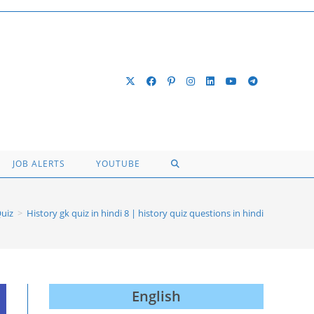
TOGGLE
JOB ALERTS
YOUTUBE
WEBSITE
uiz
>
History gk quiz in hindi 8 | history quiz questions in hindi
SEARCH
English