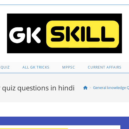
 QUIZ
ALL GK TRICKS
MPPSC
CURRENT AFFAIRS
y quiz questions in hindi
>
General knowledge Q