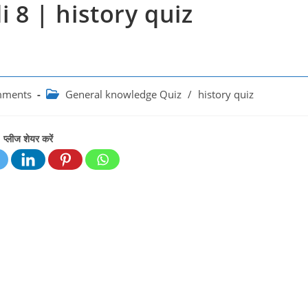
i 8 | history quiz
Post
mments
General knowledge Quiz
/
history quiz
:
category:
प्लीज शेयर करें