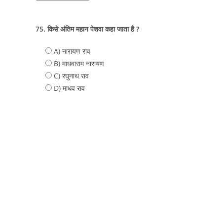
75. किसे अंतिम महान पेशवा कहा जाता है ?
A) नारायण राव
B) माधवाराम नारायण
C) रघुनाथ राव
D) माधव राव