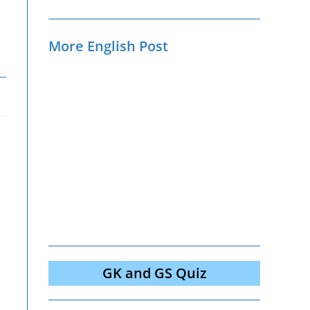
More English Post
GK and GS Quiz