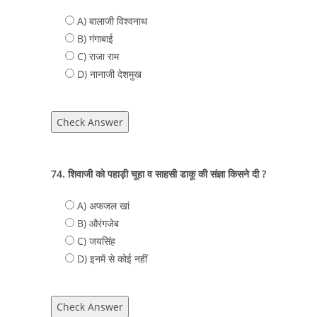
A) बालाजी विश्वनाथ
B) गंगाबाई
C) राजा राम
D) नानाजी देशमुख
Check Answer
74. शिवाजी को पहाड़ी चूहा व साहसी डाकू की संज्ञा किसने दी ?
A) अफजल खां
B) औरंगजेब
C) जयसिंह
D) इनमें से कोई नहीं
Check Answer