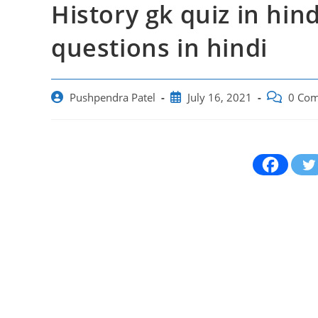
History gk quiz in hind
questions in hindi
Post
Post
Post
Pushpendra Patel
July 16, 2021
0 Co
author:
published:
comments