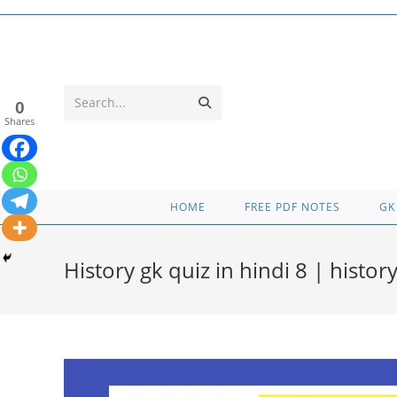
Skip
to
content
Submit
Search...
0
Shares
search
HOME
FREE PDF NOTES
GK
History gk quiz in hindi 8 | histor