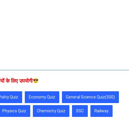
थियों के लिए उपयोगी
Polity Quiz
Economy Quiz
General Science Quiz(500)
Physics Quiz
Chemistry Quiz
SSC
Railway