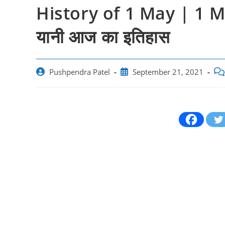
History of 1 May | 1 M
यानी आज का इतिहास
Post
Post
Pos
Pushpendra Patel
September 21, 2021
author:
published:
co