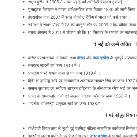
सद्दाम हुसैन ने 2005 में सशर्त रिहाई की अमेरिकी पेशकश ठुकराई।
यूनाइटेड किंगडम ने पहला आधिकारिक डाक टिकट 1840 को जारी किया
ईएसपीएन द्वारा 2007 में वनडे क्रिकेट रैंकिंग में भारत को नवां स्थान।
स्वीडन में समान सेक्स मैरिज को कानूनी तौर पर 2009 में वैध घोषित किय
बराक ओबामा ने 2011 में घोषणा की कि 11 सिंतबर के धमाकों का मा्टरमा
1 मई को जन्मे व्यक्
वरिष्ठ प्रशासनिक अधिकारी तथा
केरल
और
मध्य प्रदेश
के भूतपूर्व राज्य
बलराज साहनी का जन्म 1913 में ।
भारतीय पार्श्व गायक मन्ना डे का जन्म 1919 में ।
हिंदी के प्रसिद्ध कवि एवं समकालीन आलोचक नामवर सिंह का जन्म 1927 म
समाज सुधारक एवं सर्वोदय आश्रम टडियांवा के संस्थापक रमेश भाई का जन्
भारत के समकालीन कवि एवं लेखक जगदीश व्योम का जन्म 1960 में ।
भारतीय अभिनेत्री अनुष्का शर्मा का जन्म 1988 में ।
1 मई को हुए नि
गांधीवादी विचारधारा से जुड़ी हुईं प्रसिद्ध महिला सामाजिक कार्यकर्ता निर्म
‘भारतीय जनता पार्टी’ के प्रसिद्ध नेता तथा
उत्तर प्रदेश
के भूतपूर्व मुख्यमं