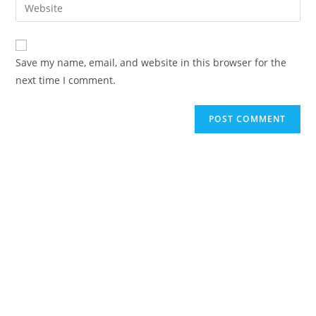
Enter
to
address
your
comment
to
website
comment
URL
Save my name, email, and website in this browser for the
(optional)
next time I comment.