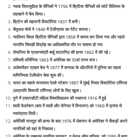
नवाब सिराजुद्दौला के सैनिकों ने 1756 में ब्रिटिश सैनिकों को फोर्ट विलियम के
तहखाने में कैद किया।
ब्रिटेन की महारानी विक्टोरिया 1837 में बनीं।
सैमुअल मोर्स ने 1840 में टेलीग्राफ का पेटेंट कराया।
ग्वालियर किला ब्रिटिश सैनिकों द्वारा 1858 में कब्जा कर लिया गया और पहले
भारतीय सिपाही विद्रोह का आधिकारिक तौर पर समाप्त हो गया
रोमानिया के प्रधानमंत्री बार्बू कटारगिउ की हत्या 1862 में की गई।
पश्चिमी वर्जिनिया 1863 में अमेरिका का 35वां राज्य बना।
अलेक्जेंडर ग्राहम बेल ने 1877 में कनाडा के ओंटारियो में दुनिया का पहला
वाणिज्यिक टेलीफोन सेवा शुरू की।
भारत का सबसे व्यस्ततम रेलवे स्टेशन 1887 में मुंबई स्थित विक्टोरिया टर्मिनस
(छत्रपति शिवाजी टर्मिनस) लोगों के लिए खुला।
पुणे में एसएनडीटी महिला विश्वविद्यालय की स्थापना 1916 में हुई
माली फेडरेशन (बाद में माली और सेनेगल में विभाजन) को 1960 में फ्रांस से
स्वतंत्रता मिली।
अमेरिकी राजदूत की हत्या के बाद 1976 में लेबनान से अमेरिका ने सैकड़ों अपने
नागरिकों को वहां से निकाला।
अमेरिका के उच्चतम नागरिक सजावट, द मेडल ऑफ़ फ़्रीडम, को 1985 में मदर