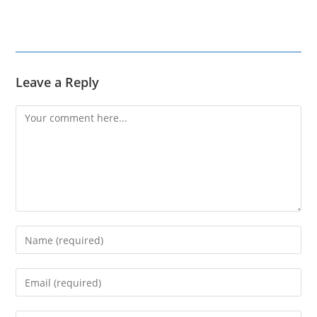
Leave a Reply
Comment
Enter
your
name
Enter
or
your
username
email