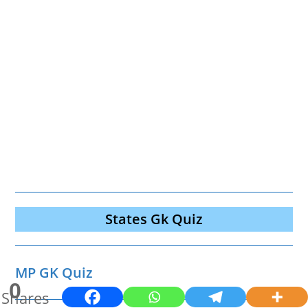
States Gk Quiz
MP GK Quiz
0
Shares