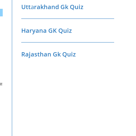
Utt
a
rakhand Gk Quiz
Haryana GK Quiz
Rajasthan Gk Quiz
्स