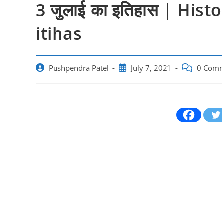
3 जुलाई का इतिहास | Histo
itihas
Post
Post
Post
Pushpendra Patel
July 7, 2021
0 Com
author:
published:
comments: