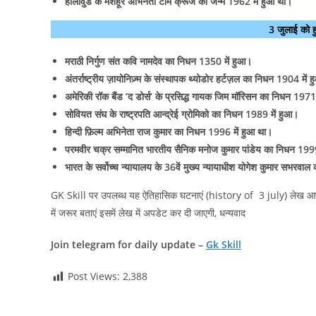
हॉलीवुड के मशहूर अभिनेता टॉम क्रूज का जन्म 1962 में हुआ था।
3 जुलाई को 
मराठी निर्गुण संत कवि नामदेव का निधन 1350 में हुआ।
अंतर्राष्ट्रीय ज़ायोनिज़्म के संस्थापक थ्योडोर हर्टज़ल का निधन 1904 में 
अमेरिकी रॉक बैंड ‘द डोर्स’ के प्रसिद्ध गायक जिम मॉरिसन का निधन 1971
सोवियत संघ के राष्ट्रपति आन्द्रेई ग्रोमिको का निधन 1989 में हुआ।
हिन्दी फ़िल्म अभिनेता राज कुमार का निधन 1996 में हुआ था।
परमवीर चक्र सम्मानित भारतीय सैनिक मनोज कुमार पांडेय का निधन 1999
भारत के सर्वोच्च न्यायालय के 36वें मुख्य न्यायाधीश योगेश कुमार सभरवा
GK Skill पर उपलब्ध यह ऐतिहासिक घटनाएं (history of 3 july) लेख आपको
में जरूर बताएं इसमें लेख में अपडेट कर दी जाएगी, धन्यवाद
Join telegram for daily update –
Gk Skill
Post Views:
2,388