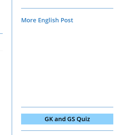
More English Post
GK and GS Quiz