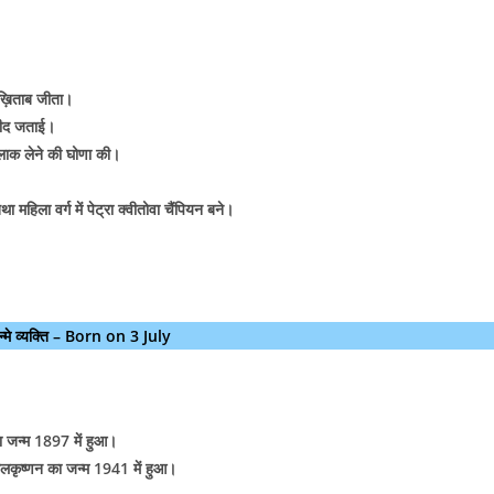
 ख़िताब जीता।
्मीद जताई।
तलाक लेने की घोणा की।
 महिला वर्ग में पेट्रा क्वीतोवा चैंपियन बने।
्मे व्यक्ति – Born on 3 July
का जन्म 1897 में हुआ।
पालकृष्णन का जन्म 1941 में हुआ।