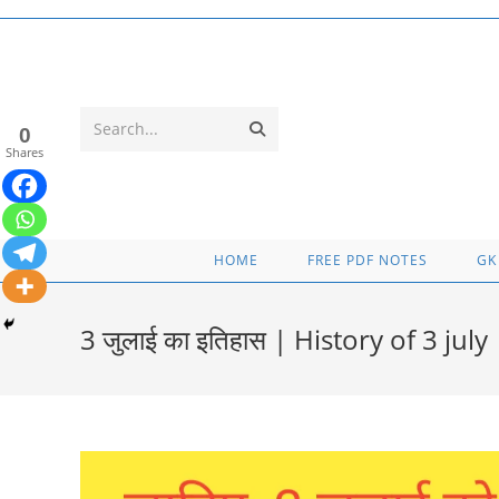
Skip
to
content
Submit
Search...
0
Shares
search
HOME
FREE PDF NOTES
GK
3 जुलाई का इतिहास | History of 3 july 