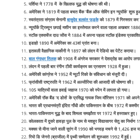
पर्शिया ने 1778 में के खिलाफ युद्ध की घोषणा की थी।
अमेरिका ने 1819 में पहला बचत बैंक ‘बैंक ऑफ सेविंग इन न्यूयॉर्क’ शुरू ह
स्वतंत्रता संग्राम सेनानी
बासुदेव बलवंत फड़के
को 1879 में गिरफ्तार कर
न्यूयॉर्क ट्रिब्यून छपाई मशीन का इस्तेमाल करने वाला पहला अखबार 1886
स्टॉक एक्सचेंज दाउ जोंस ने 1884 में अपना पहला स्टॉक इंडेक्स प्रकाश
इडाहो 1890 में अमेरिका का 43वां प्रांत बना।
इतावली वैज्ञानिक मार्कोनी ने 1897 को लंदन में रेडियो का पेटेंट कराया।
बाल गंगाधर तिलक
को 1908 में अंगरेज सरकार ने देशद्रोह का आरोप लग
लंदन में पहली बार रंगीन टीवी कार्यक्रम का प्रसारण 1928 में हुआ।
अमेरिकी कांग्रेस ने 1952 में प्यूर्टो रिको के संविधान को मंजूरी दी।
फ्रांसीसी राष्ट्रपति ने 1962 में अल्जीरिया की आजादी की घोषणा की।
105 यात्रियों वाला हवाई जहाज 1970 को स्पेन में लापता हो गया।
अमेरिकी रॉक बैंड ‘द डोर्स’ के प्रसिद्ध गायक जिम मॉरिसन 1971 को अपने 
भारत की प्रधानमंत्री इंदिरा गाँधी और पाकिस्तान के बीच 1972 में कश्मी
भारत-पाकिस्तान युद्ध के बाद शिमला समझौता पर 1972 में हस्ताक्षर हुए।
कोलकाता में दूसरे हावड़ा पुल के नाम से मशहूर विद्यासागर सेतु का निर्माण 
मक्का से मीना जाने वाली सुरंग में 1990 को भगदड़ मचने से 1,426 हज या
रियो डि जेनरो (ब्राजील) में पृथ्वी सम्मेलन की शुरुआत 1992 में हुई।