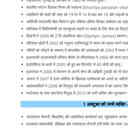
नाइजीरिया, यूनाइटेड किंगडम से 1960 को स्वतंत्र हुआ।
भारतीय पर्यटन विकास निगम की स्थापना (bhartiya paryatan vik
लड़कियों की शादी की उम्र को 1978 में 14 से बढा कर 18 और लड़कों क
अमेरिकी राष्ट्रपति बिल क्लिंटन द्वारा पश्चिम एशिया शिखर सम्मेलन का उ
श्रीलंका में किलिनोच्ची एवं मानकुलम शहरों पर कब्ज़े के लिए सेना एवं लिट्
सिडनी में 2000 को 27वें ओलम्पिक खेल (Olympic Games) सम्पन्न
एशियाड खेलों में 2002 को स्नूकर प्रतिस्पर्द्धा में भारत को पहला स्वर्ण पद
नदियों को जोड़ने के सम्बन्ध में बांग्लादेश की आशंकाओं को 2003 में भारत 
इज़रायली प्रधानमंत्री एरियल शैरोन के मंत्रिमंडल ने 2004 को गाजा पट्टी 
इंडोनेशिया के बाली में 2005 को हुए बम विस्फोट में 40 लोगों की मृत्यु।
इज़रायल ने 2006 में लेबनान से अपनी सेना की आख़िरी टुकड़ी को भी वा
जापान ने 2007 में उत्तर कोरिया के ख़िलाफ़ प्रतिबन्धों को अगले छ: महीन
आतंकवादियों ने 2008 को त्रिपुरा की राजधानी अगरतला में बम ब्लास्ट क
ग्वाटेमाला के संता काटरीना पिनुला में 2015 को भारी बारिश और भूस्खलन
1 अक्टूबर को जन्मे व्
स्वतंत्रता सेनानी, शिक्षाविद्‌ और सामाजिक कार्यकर्ता एस. सुब्रह्मण्य अय्
प्रख्यात समाजसेवी, लेखिका और स्वतंत्रता सेनानी एनी बेसेंट का जन्म 18