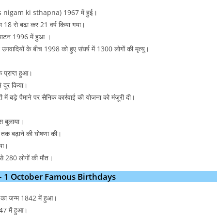
as nigam ki sthapna) 1967 में हुई।
ा 18 से बढा कर 21 वर्ष किया गया।
द्घाटन 1996 में हुआ ।
टे उगवादियों के बीच 1998 को हुए संघर्ष में 1300 लोगों की मृत्यु।
।
क प्राप्त हुआ।
ने दूर किया।
में बड़े पैमाने पर सैनिक कार्रवाई की योजना को मंजूरी दी।
पस बुलाया।
ों तक बढ़ाने की घोषणा की।
िया।
 से 280 लोगों की मौत।
यक्ति – 1 October Famous Birthdays
यर का जन्म 1842 में हुआ।
47 में हुआ।