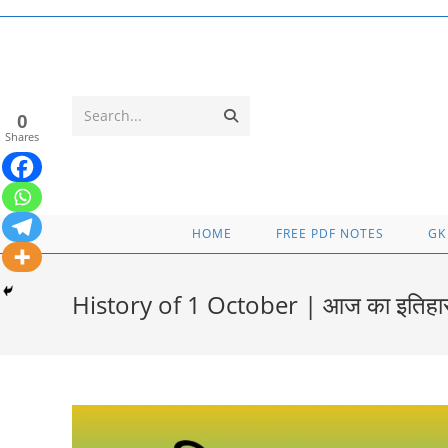
Skip
to
content
Submit
Search...
0
Shares
search
HOME
FREE PDF NOTES
GK
History of 1 October | आज का इतिहा