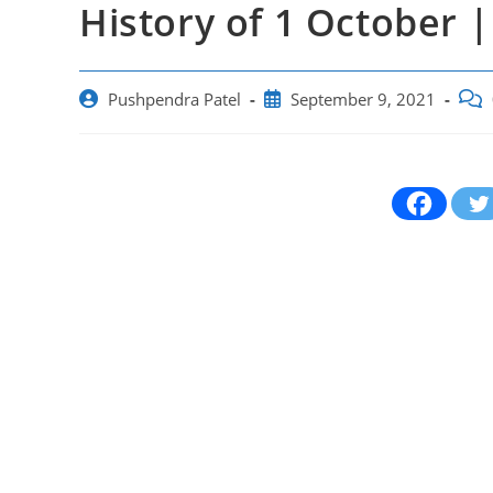
History of 1 October |
Post
Post
Post
Pushpendra Patel
September 9, 2021
author:
published:
com