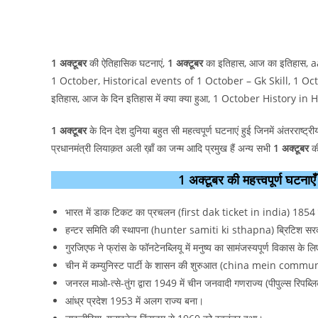
1 अक्टूबर
की ऐतिहासिक घटनाएं,
1 अक्टूबर
का इतिहास, आज का इतिहास, a
1 October, Historical events of 1 October – Gk Skill, 1 Octo
इतिहास, आज के दिन इतिहास में क्या क्या हुआ, 1 October History in 
1 अक्टूबर
के दिन देश दुनिया बहुत सी महत्वपूर्ण घटनाएं हुई जिनमें अंतरराष्ट्
प्रधानमंत्री लियाक़त अली ख़ाँ का जन्म आदि प्रमुख हैं अन्य सभी
1 अक्टूबर
की
1 अक्टूबर की महत्त्वपूर्ण 
भारत में डाक टिकट का प्रचलन (first dak ticket in india) 1854 
हन्टर समिति की स्थापना (hunter samiti ki sthapna) ब्रिटिश सरका
गुरजिएफ ने फ्रांस के फॉनटेनब्लियू में मनुष्य का सामंजस्यपूर्ण विकास के
चीन में कम्युनिस्ट पार्टी के शासन की शुरुआत (china mein comm
जनरल माओ-त्से-तुंग द्वारा 1949 में चीन जनवादी गणराज्य (पीपुल्स रिपब
आंध्र प्रदेश 1953 में अलग राज्य बना।