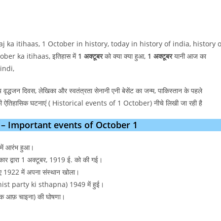
aj ka itihaas, 1 October in history, today in history of india, history o
ber ka itihaas, इतिहास में
1 अक्टूबर
को क्या क्या हुआ,
1 अक्टूबर
यानी आज का
Hindi,
रीय वृद्धजन दिवस, लेखिका और स्वतंत्रता सेनानी एनी बेसेंट का जन्म, पाकिस्तान के पहले
 ऐतिहासिक घटनाएं ( Historical events of 1 October) नीचे लिखी जा रही है
घटनाएँ – Important events of October 1
में आरंभ हुआ।
र द्वारा 1 अक्टूबर, 1919 ई. को की गई।
 लिए 1922 में अपना संस्थान खोला।
unist party ki sthapna) 1949 में हुई।
्लिक आफ़ चाइना) की घोषणा।