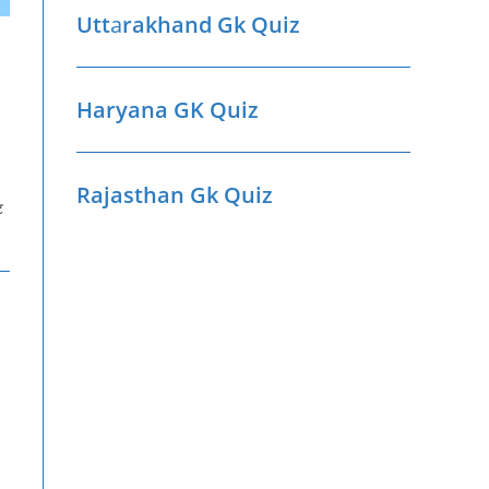
Utt
a
rakhand Gk Quiz
Haryana GK Quiz
Rajasthan Gk Quiz
ट