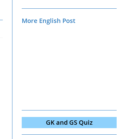
More English Post
GK and GS Quiz