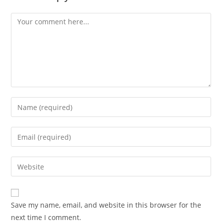
Comment
Enter
your
name
Enter
or
your
username
email
Enter
to
address
your
comment
to
website
comment
URL
Save my name, email, and website in this browser for the
(optional)
next time I comment.