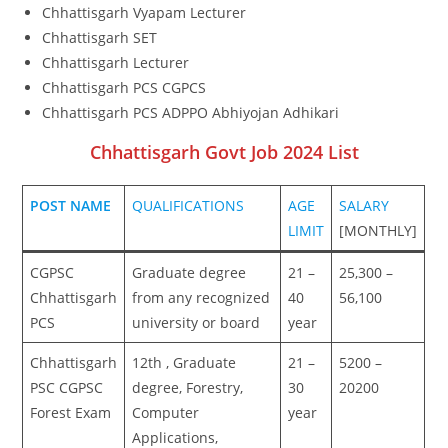
Chhattisgarh Vyapam Lecturer
Chhattisgarh SET
Chhattisgarh Lecturer
Chhattisgarh PCS CGPCS
Chhattisgarh PCS ADPPO Abhiyojan Adhikari
Chhattisgarh Govt Job 2024 List
POST NAME
QUALIFICATIONS
AGE
SALARY
LIMIT
[MONTHLY]
CGPSC
Graduate degree
21 –
25,300 –
Chhattisgarh
from any recognized
40
56,100
PCS
university or board
year
Chhattisgarh
12th , Graduate
21 –
5200 –
PSC CGPSC
degree, Forestry,
30
20200
Forest Exam
Computer
year
Applications,