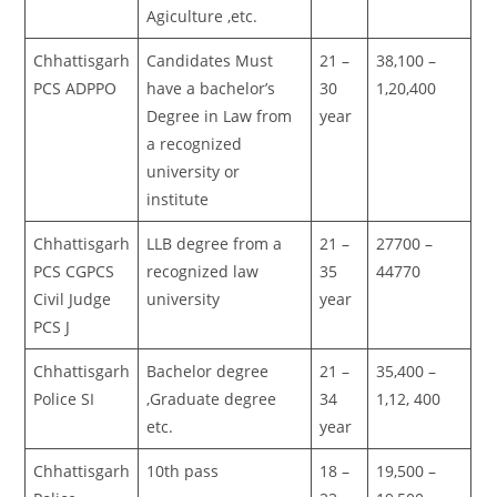
Agiculture ,etc.
Chhattisgarh
Candidates Must
21 –
38,100 –
PCS ADPPO
have a bachelor’s
30
1,20,400
Degree in Law from
year
a recognized
university or
institute
Chhattisgarh
LLB degree from a
21 –
27700 –
PCS CGPCS
recognized law
35
44770
Civil Judge
university
year
PCS J
Chhattisgarh
Bachelor degree
21 –
35,400 –
Police SI
,Graduate degree
34
1,12, 400
etc.
year
Chhattisgarh
10th pass
18 –
19,500 –