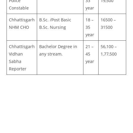
Police
33
19,500
Constable
year
Chhattisgarh
B.Sc. /Post Basic
18 –
16500 –
NHM CHO
B.Sc. Nursing
35
31500
year
Chhattisgarh
Bachelor Degree in
21 –
56,100 –
Vidhan
any stream.
45
1,77,500
Sabha
year
Reporter