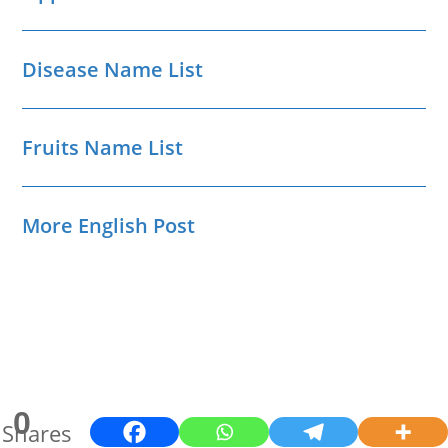
Disease Name List
Fruits Name List
More English Post
0
Shares