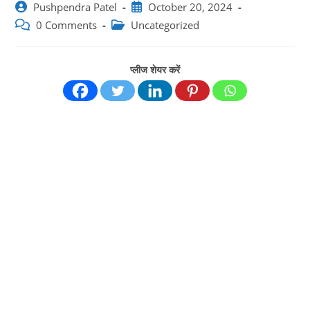
Post
Post
Pushpendra Patel
October 20, 2024
author:
published:
Post
Post
0 Comments
Uncategorized
comments:
category:
प्लीज शेयर करें