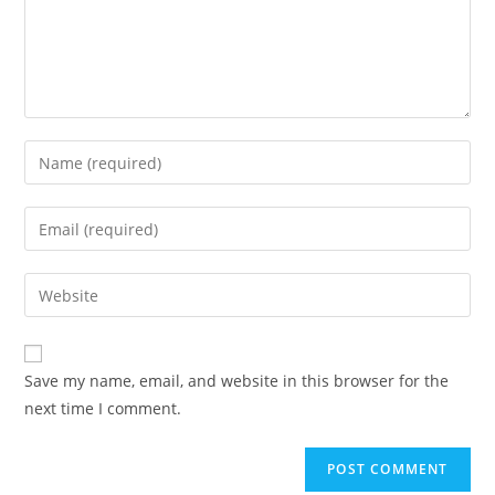
Enter
your
name
Enter
or
your
username
email
Enter
to
address
your
comment
to
website
comment
URL
Save my name, email, and website in this browser for the
(optional)
next time I comment.