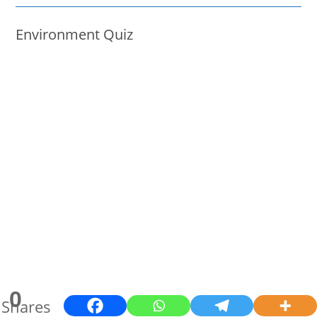
Environment Quiz
0
Shares