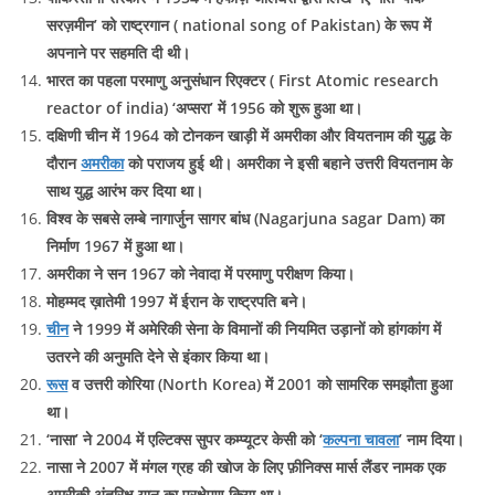
सरज़मीन’ को राष्ट्रगान ( national song of Pakistan) के रूप में
अपनाने पर सहमति दी थी।
भारत का पहला परमाणु अनुसंधान रिएक्टर ( First Atomic research
reactor of india) ‘अप्सरा’ में 1956 को शुरू हुआ था।
दक्षिणी चीन में 1964 को टोनकन खाड़ी में अमरीका और वियतनाम की युद्ध के
दौरान
अमरीका
को पराजय हुई थी। अमरीका ने इसी बहाने उत्तरी वियतनाम के
साथ युद्ध आरंभ कर दिया था।
विश्व के सबसे लम्बे नागार्जुन सागर बांध (Nagarjuna sagar Dam) का
निर्माण 1967 में हुआ था।
अमरीका ने सन 1967 को नेवादा में परमाणु परीक्षण किया।
मोहम्मद ख़ातेमी 1997 में ईरान के राष्ट्रपति बने।
चीन
ने 1999 में अमेरिकी सेना के विमानों की नियमित उड़ानों को हांगकांग में
उतरने की अनुमति देने से इंकार किया था।
रूस
व उत्तरी कोरिया (North Korea) में 2001 को सामरिक समझौता हुआ
था।
‘नासा’ ने 2004 में एल्टिक्स सुपर कम्प्यूटर केसी को ‘
कल्पना चावला
’ नाम दिया।
नासा ने 2007 में मंगल ग्रह की खोज के लिए फ़ीनिक्स मार्स लैंडर नामक एक
अमरीकी अंतरिक्ष यान का प्रक्षेपण किया था।