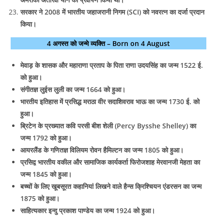
सरकार ने 2008 में भारतीय जहाजरानी निगम (SCI) को नवरत्न का दर्जा प्रदान
किया।
4 अगस्त को जन्मे व्यक्ति – Born on 4 August
मेवाड़ के शासक और महाराणा प्रताप के पिता राणा उदयसिंह का जन्म 1522 ई.
को हुआ।
संगीतज्ञ लुईस लुली का जन्म 1664 को हुआ।
भारतीय इतिहास में प्रसिद्ध मराठा वीर सदाशिवराव भाऊ का जन्म 1730 ई. को
हुआ।
ब्रिटेन के प्रख्यात कवि परसी बीश शेली (Percy Bysshe Shelley) का
जन्म 1792 को हुआ।
आयरलैंड के गणितज्ञ विलियम रोवन हैमिल्टन का जन्म 1805 को हुआ।
प्रसिद्व भारतीय वकील और सामाजिक कार्यकर्ता फिरोजशाह मेरवानजी मेहता का
जन्म 1845 को हुआ।
बच्‍चों के लिए खूबसूरत कहानियां लिखने वाले हैन्‍स क्रिश्चियन एंडरसन का जन्‍म
1875 को हुआ।
साहित्यकार इन्दु प्रकाश पाण्डेय का जन्म 1924 को हुआ।