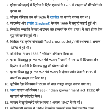
एवेशम की लड़ाई में ब्रिटेन के प्रिंस एडवर्ड ने 1265 में साइमन डी मोंटफोर्ट को
हराया था।
जोहान मॉरिशस डच को 1636 में
ब्राजील
का गवर्नर बनाया गया था।
नीदरलैंड और
इंग्लैंड (England)
के बीच 1666 में समुद्री लड़ाई हुई थी।
सिस्टोवा समझौते के बाद ऑटोमन और हब्सबर्ग के बीच 1791 में आज ही के दिन
युद्ध की समाप्ति हुई थी।
ब्रिटिश रेड क्रॉस सोसाइटी (Red cross society) की स्थापना 4 अगस्त
1870 में हुई थी।
कोलंबिया ने सन 1886 में संविधान अंगीकार किया था।
प्रथम विश्वयुद्ध (First World War) में जर्मनी ने 1914 में बेल्जियम और
ब्रिटेन ने जर्मनी के खिलाफ युद्ध की घोषणा की थी।
प्रथम विश्व युद्ध (First World War) के दौरान जर्मन सेना ने 1915 में
वारसॉ पर क़ब्ज़ा कर लिया था।
यूरोपीय देश बेल्जियम में 1930 को बाल मजदूर कानून बनाया गया था।
भारत
शासन अधिनियम 1935 (Indian government act 1935) को
महारानी की स्वीकृति मिली।
जापान में सुप्रीमकोर्ट की स्‍थापना 4 अगस्त 1947 में की गई।
पाकिस्तानी सरकार ने 1954 में हफीज़ जालंधरी द्वारा लिखे गए गीत ‘पाक