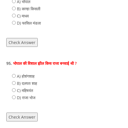
A) भोपाल
B) कान्हा किसली
C) माधव
D) फासिल मंडला
Check Answer
95.
भोपाल की विशाल झील किस राजा बनवाई थी ?
A) होशंगशाह
B) दलपत शाह
C) महिषयंत
D) राजा भोज
Check Answer