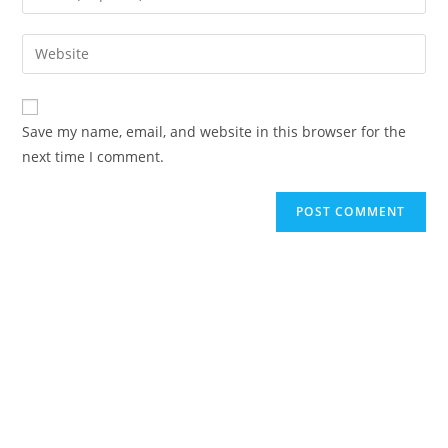
or
your
username
email
Enter
to
address
your
comment
to
website
comment
URL
Save my name, email, and website in this browser for the
(optional)
next time I comment.