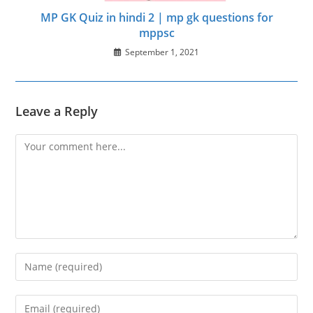
MP GK Quiz in hindi 2 | mp gk questions for
mppsc
September 1, 2021
Leave a Reply
Comment
Enter
your
name
Enter