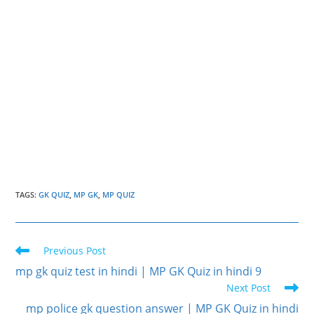
TAGS
:
GK QUIZ
,
MP GK
,
MP QUIZ
Read
Previous Post
more
mp gk quiz test in hindi | MP GK Quiz in hindi 9
articles
Next Post
mp police gk question answer | MP GK Quiz in hindi