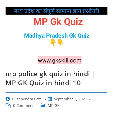
mp police gk quiz in hindi |
MP GK Quiz in hindi 10
Post
Post
Pushpendra Patel
September 1, 2021
author:
published:
Post
Post
0 Comments
MP GK
comments:
category: