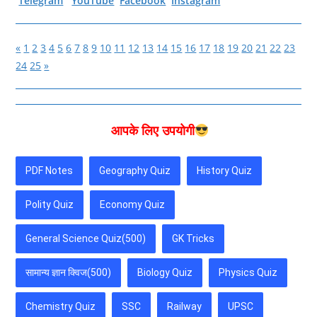
Telegram
YouTube
Facebook
Instagram
«
1
2
3
4
5
6
7
8
9
10
11
12
13
14
15
16
17
18
19
20
21
22
23
24
25
»
आपके लिए उपयोगी
PDF Notes
Geography Quiz
History Quiz
Polity Quiz
Economy Quiz
General Science Quiz(500)
GK Tricks
सामान्य ज्ञान क्विज(500)
Biology Quiz
Physics Quiz
Chemistry Quiz
SSC
Railway
UPSC