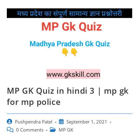
MP GK Quiz in hindi 3 | mp gk
for mp police
Post
Post
Pushpendra Patel
September 1, 2021
author:
published:
Post
Post
0 Comments
MP GK
comments:
category: