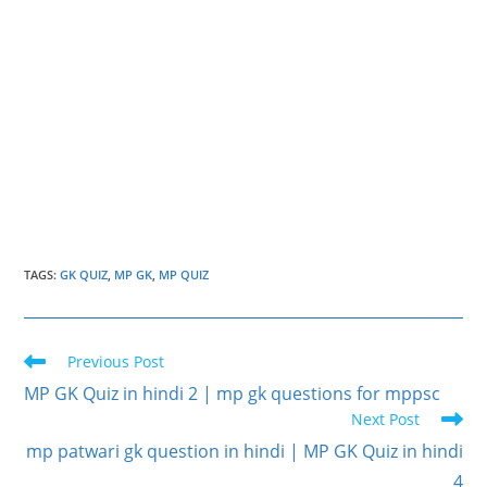
TAGS
:
GK QUIZ
,
MP GK
,
MP QUIZ
Read
Previous Post
more
MP GK Quiz in hindi 2 | mp gk questions for mppsc
articles
Next Post
mp patwari gk question in hindi | MP GK Quiz in hindi
4