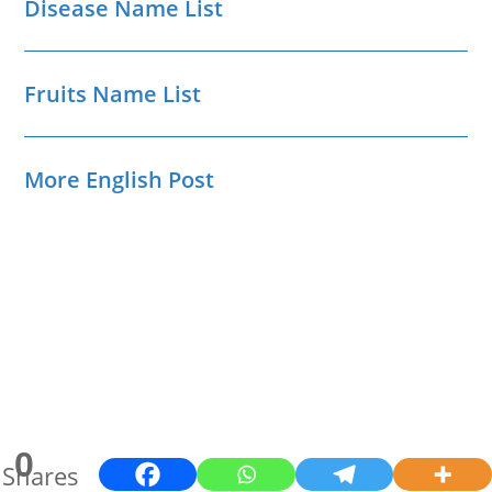
Disease Name List
Fruits Name List
More English Post
0
Shares