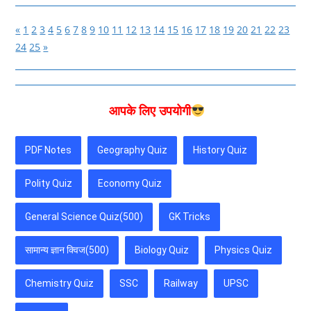
«
1
2
3
4
5
6
7
8
9
10
11
12
13
14
15
16
17
18
19
20
21
22
23
24
25
»
आपके लिए उपयोगी
PDF Notes
Geography Quiz
History Quiz
Polity Quiz
Economy Quiz
General Science Quiz(500)
GK Tricks
सामान्य ज्ञान क्विज(500)
Biology Quiz
Physics Quiz
Chemistry Quiz
SSC
Railway
UPSC