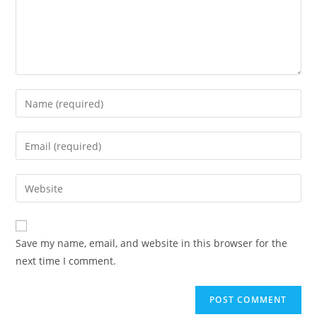
Enter
your
name
Enter
or
your
username
email
Enter
to
address
your
comment
to
website
comment
URL
Save my name, email, and website in this browser for the
(optional)
next time I comment.