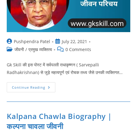
Post
Post
Pushpendra Patel
July 22, 2021
author:
published:
Post
Post
जीवनी
/
प्रमुख व्यक्तित्व
0 Comments
category:
comments:
Gk Skill की इस पोस्ट में सर्वपल्ली राधाकृष्णन ( Sarvepalli
Radhakrishnan) से जुड़े महत्वपूर्ण एवं रोचक तथ्य जैसे उनकी व्यक्तिगत…
Sarvepalli
Continue Reading
Radhakrishnan
Biography
|
सर्वपल्ली
राधाकृष्णन
जीवनी
Kalpana Chawla Biography |
कल्पना चावला जीवनी