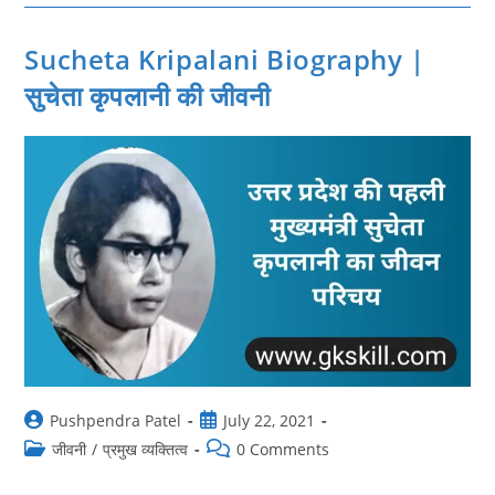
|
कल्पना
चावला
जीवनी
Sucheta Kripalani Biography |
सुचेता कृपलानी की जीवनी
Post
Post
Pushpendra Patel
July 22, 2021
author:
published:
Post
Post
जीवनी
/
प्रमुख व्यक्तित्व
0 Comments
category:
comments: