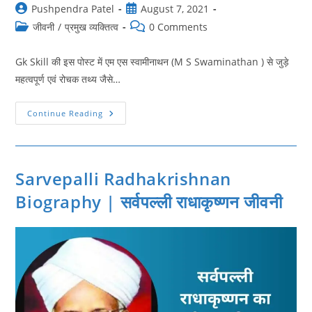
Post
Post
Pushpendra Patel
August 7, 2021
author:
published:
Post
Post
जीवनी
/
प्रमुख व्यक्तित्व
0 Comments
category:
comments:
Gk Skill की इस पोस्ट में एम एस स्वामीनाथन (M S Swaminathan ) से जुड़े
महत्वपूर्ण एवं रोचक तथ्य जैसे…
M
Continue Reading
S
Swaminathan
Biography
|
एम
एस
Sarvepalli Radhakrishnan
स्वामीनाथन
की
Biography | सर्वपल्ली राधाकृष्णन जीवनी
जीवनी