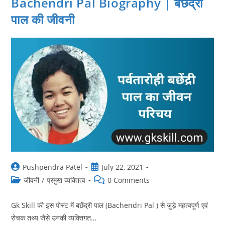
Bachendri Pal Biography | बछेंद्री
सराभा
की
पाल की जीवनी
जीवनी
Post
Post
Pushpendra Patel
July 22, 2021
author:
published:
Post
Post
जीवनी
/
प्रमुख व्यक्तित्व
0 Comments
category:
comments:
Gk Skill की इस पोस्ट में बछेंद्री पाल (Bachendri Pal ) से जुड़े महत्वपूर्ण एवं
रोचक तथ्य जैसे उनकी व्यक्तिगत…