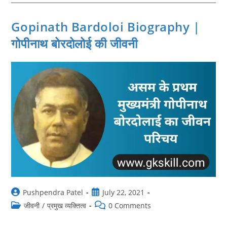
Biography
|
राम
प्रसाद
Gopinath Bardoloi Biography |
बिस्मिल
की
गोपीनाथ बोरदोलोई की जीवनी
जीवनी
Post
Post
Pushpendra Patel
July 22, 2021
author:
published:
Post
Post
जीवनी
/
प्रमुख व्यक्तित्व
0 Comments
category:
comments: