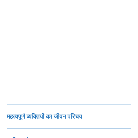
महत्‍वपूर्ण व्‍यक्तियों का जीवन परिचय