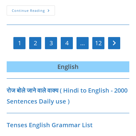
Bachendri
Continue Reading
Pal
Biography
|
बछेंद्री
पाल
की
जीवनी
1
2
3
4
…
12
Go to the n
English
रोज बोले जाने वाले वाक्‍य ( Hindi to English - 2000
Sentences Daily use )
Tenses English Grammar List