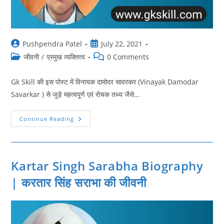
Post
Post
Pushpendra Patel
July 22, 2021
author:
published:
Post
Post
जीवनी
/
प्रमुख व्यक्तित्व
0 Comments
category:
comments:
Gk Skill की इस पोस्ट में विनायक दामोदर सावरकर (Vinayak Damodar
Savarkar ) से जुड़े महत्वपूर्ण एवं रोचक तथ्य जैसे…
Vinayak
Continue Reading
Damodar
Savarkar
Biography
|
विनायक
दामोदर
Kartar Singh Sarabha Biography
सावरकर
की
| करतार सिंह सराभा की जीवनी
जीवनी