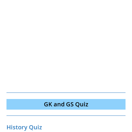
GK and GS Quiz
History Quiz