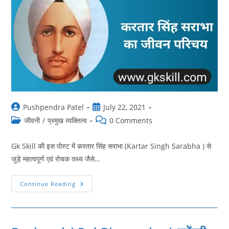
Post
Post
Pushpendra Patel
July 22, 2021
author:
published:
Post
Post
जीवनी
/
प्रमुख व्यक्तित्व
0 Comments
category:
comments:
Gk Skill की इस पोस्ट में करतार सिंह सराभा (Kartar Singh Sarabha ) से
जुड़े महत्वपूर्ण एवं रोचक तथ्य जैसे…
Kartar
Continue Reading
Singh
Sarabha
Biography
|
करतार
सिंह