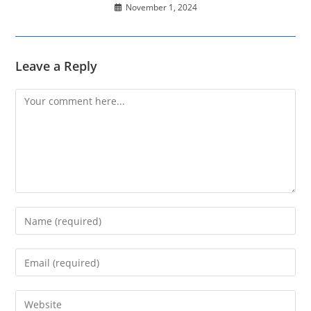
November 1, 2024
Leave a Reply
Comment
Enter
your
name
Enter
or
your
username
email
Enter
to
address