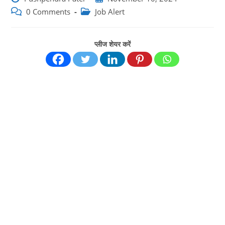
author:
published:
Post
Post
0 Comments
Job Alert
comments:
category:
प्लीज शेयर करें