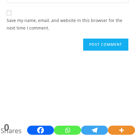
your
comment
to
website
comment
URL
Save my name, email, and website in this browser for the
(optional)
next time I comment.
0
Shares