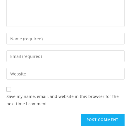
Enter
your
name
Enter
or
your
username
email
Enter
to
address
your
comment
to
website
comment
URL
Save my name, email, and website in this browser for the
(optional)
next time I comment.