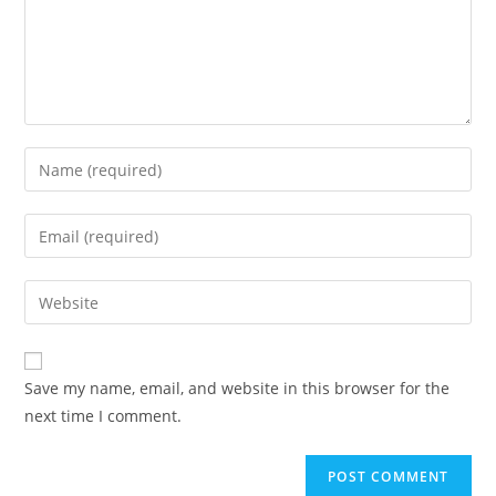
Enter
your
name
Enter
or
your
username
email
Enter
to
address
your
comment
to
website
comment
URL
Save my name, email, and website in this browser for the
(optional)
next time I comment.