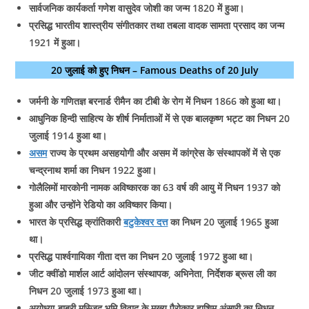
सार्वजनिक कार्यकर्ता गणेश वासुदेव जोशी का जन्म 1820 में हुआ।
प्रसिद्ध भारतीय शास्त्रीय संगीतकार तथा तबला वादक सामता प्रसाद का जन्म
1921 में हुआ।
20 जुलाई को हुए निधन – Famous Deaths of 20 July
जर्मनी के गणितज्ञ बरनार्ड रीमैन का टीबी के रोग में निधन 1866 को हुआ था।
आधुनिक हिन्दी साहित्य के शीर्ष निर्माताओं में से एक बालकृष्ण भट्ट का निधन 20
जुलाई 1914 हुआ था।
असम
राज्य के प्रथम असहयोगी और असम में कांग्रेस के संस्थापकों में से एक
चन्द्रनाथ शर्मा का निधन 1922 हुआ।
गोलैलिमों मारकोनी नामक अविष्कारक का 63 वर्ष की आयु में निधन 1937 को
हुआ और उन्होंने रेडियो का अविष्कार किया।
भारत के प्रसिद्ध क्रांतिकारी
बटुकेश्वर दत्त
का निधन 20 जुलाई 1965 हुआ
था।
प्रसिद्ध पा‌र्श्वगायिका गीता दत्त का निधन 20 जुलाई 1972 हुआ था।
जीट क्वींडो मार्शल आर्ट आंदोलन संस्थापक, अभिनेता, निर्देशक ब्रूस ली का
निधन 20 जुलाई 1973 हुआ था।
अयोध्या-बाबरी मस्जिद भूमि विवाद के मुख्य पैरोकार हाशिम अंसारी का निधन