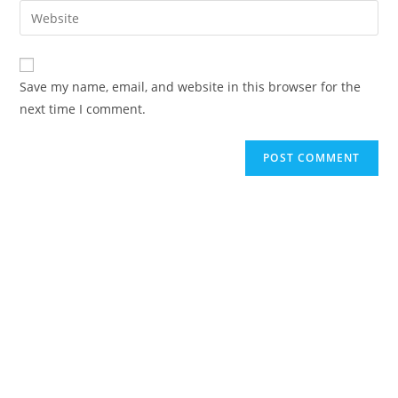
email
Enter
to
address
your
comment
to
website
comment
URL
Save my name, email, and website in this browser for the
(optional)
next time I comment.