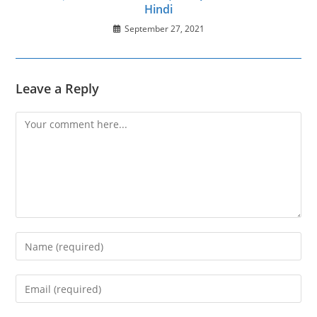
Hindi
September 27, 2021
Leave a Reply
Comment
Enter
your
name
Enter
or
your
username