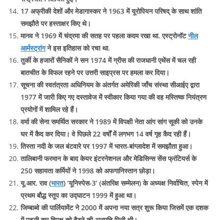
17 अफ्रीकी देशों और मेडागास्कर ने 1963 में यूरोपियन परिषद् के साथ शांति
समझौते पर हस्ताक्षर किए थे।
मानव ने 1969 में चंद्रमा की सतह पर पहला कदम रखा था. एस्‍ट्रोनॉट
नील
आर्मस्ट्रांग
ने इस इतिहास को रचा था.
तुर्की के हजारों सैनिकों ने सन 1974 में ग्रीस की राजधानी एथेंस में चल रही
बातचीत के विफल रहने पर उत्तरी साइप्रस पर हमला कर दिया।
सूचना की स्वतंत्रता अधिनियम के अंतर्गत अमेरिकी जाँच संस्था सीआईए द्वारा
1977 में जारी किए गए दस्तावेज में स्वीकार किया गया की वह मस्तिष्क नियंत्रण
प्रयोगों में शामिल रहे हैं।
वर्मा की सेना समर्थित सरकार ने 1989 में विपक्षी नेता आंग सांग सूकी को उनके
घर में कैद कर दिया। वे पिछले 22 वर्षों में लगभग 14 वर्ष गृह कैद रही हैं।
तिस्ता नदी के जल बंटवारे पर 1997 में भारत-बांग्लादेश में समझौता हुआ।
तालिबानी फरमान के बाद केयर इंटरनेशनल और मेडिसिन्स सेंस फ्रंटियर्स के
250 सहायता कर्मियों ने 1998 को अफगानिस्तान छोड़ा।
यू.आर. राव (
भारत
) ‘यूनिस्पेस-3’ (अंतरिक्ष सम्मेलन) के अध्यक्ष निर्वाचित, स्पेन में
प्रथम बौद्ध स्तूप का उद्घाटन 1999 में हुआ था।
जिम्बाब्वे की पार्लियामेंट ने 2000 में अपना नया सत्र शुरू किया जिसमें एक दशक
में पहली बार विपक्ष को बैठने की अनुमति मिली थी।