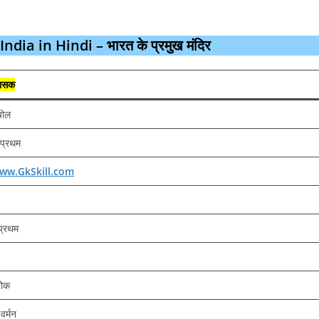
ia in Hindi – भारत के प्रमुख मंदिर
 शासक
चोल
 प्रथम
ww.GkSkill.com
 प्रथम
शोक
वर्मन