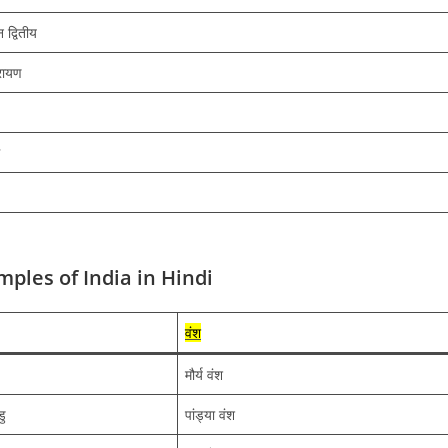
न द्वितीय
रायण
ples of India in Hindi
वंश
मौर्य वंश
डु
पांड्या वंश