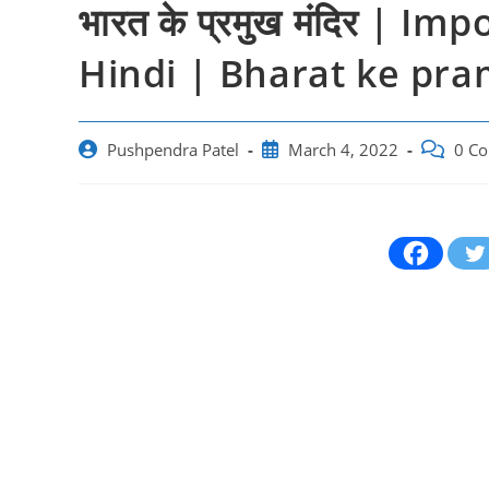
भारत के प्रमुख मंदिर | I
Hindi | Bharat ke pra
Post
Post
Post
Pushpendra Patel
March 4, 2022
0 C
author:
published:
comment