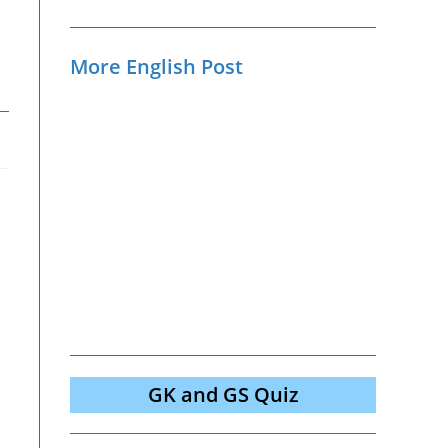
More English Post
GK and GS Quiz