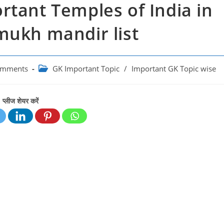
mportant Temples of India in
mukh mandir list
Post
omments
GK Important Topic
/
Important GK Topic wise
s:
category:
प्लीज शेयर करें