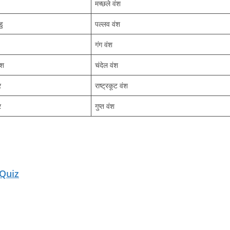
मच्छले वंश
डु
पल्लव वंश
गंग वंश
ेश
चंदेल वंश
र
राष्ट्रकूट वंश
र
गुप्त वंश
 Quiz