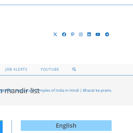
TOGGLE
JOB ALERTS
YOUTUBE
WEBSITE
h mandir list
्रमुख मंदिर | Important Temples of India in Hindi | Bharat ke pramukh mandir l
SEARCH
English