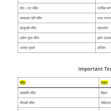
शोर / तट मंदिर
नरसिंह वर्म
कामाख्या देवी मंदिर
राजा नरना
खजुराहो मंदिर
चंद्रवर्मन
एलोरा गुफा मंदिर
कृष्ण प्रथम
अजंता गुफाएं
हरिसेन
Important Tem
मंदिर
स्थान
महाबोधि मंदिर
बिहार
मीनाक्षी मंदिर
तमिलना