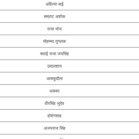
अहिल्या बाई
सम्राट अशाेक
राजा भोज
मोहम्मद तुगलक
सवाई राजा जयसिंह
उदालशाय
आसफ़ुद्दौला
अकबर
वीरसिंह जूदेव
होशंगशाह
अजयराज सिंह