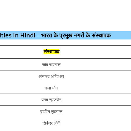
 in Hindi – भारत के प्रमुख नगरों के संस्थापक
संस्थापक
जॉब चारनाक
ओनाल्ड ऑग्जिअर
राजा भोज
राजा सूरजसेन
एडविन लुट्यन्स
सिकंदर लोदी