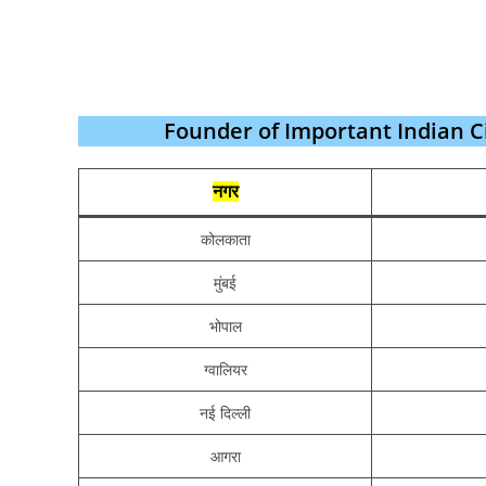
Founder of Important Indian Cities
नगर
कोलकाता
मुंबई
भोपाल
ग्‍वालियर
नई दिल्ली
आगरा