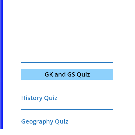
GK and GS Quiz
History Quiz
Geography Quiz