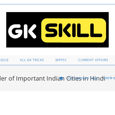
 QUIZ
ALL GK TRICKS
MPPSC
CURRENT AFFAIRS
under of Important Indian Cities in Hindi
>
GK Important Topic
>
भारत के 