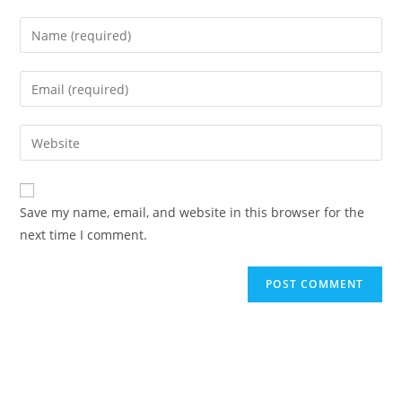
Enter
your
name
Enter
or
your
username
email
Enter
to
address
your
comment
to
website
comment
URL
Save my name, email, and website in this browser for the
(optional)
next time I comment.