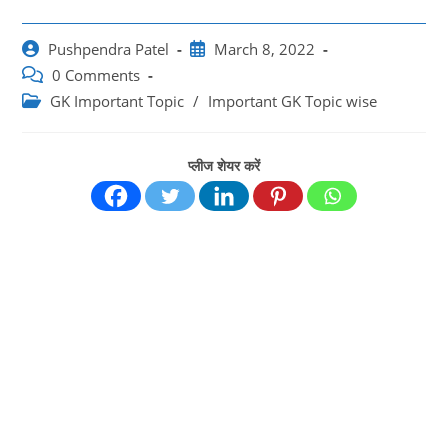
Post
Post
Pushpendra Patel
March 8, 2022
author:
published:
Post
0 Comments
comments:
Post
GK Important Topic
/
Important GK Topic wise
category:
प्लीज शेयर करें