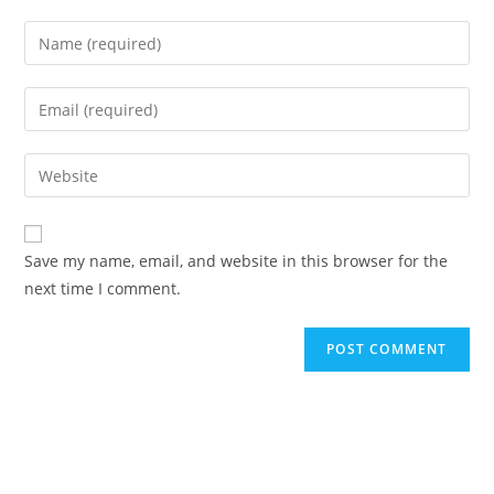
Enter
your
name
Enter
or
your
username
email
Enter
to
address
your
comment
to
website
comment
URL
Save my name, email, and website in this browser for the
(optional)
next time I comment.