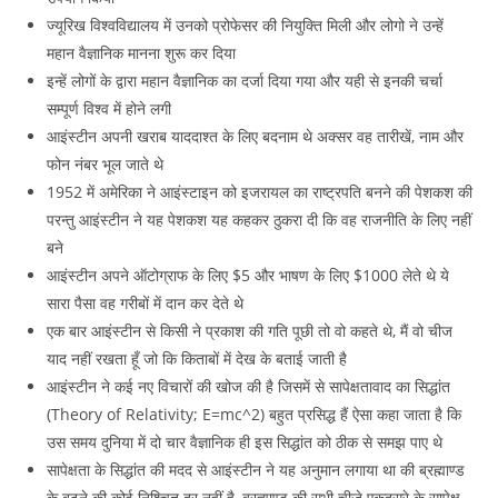
ज्यूरिख विश्वविद्यालय में उनको प्रोफेसर की नियुक्ति मिली और लोगो ने उन्हें
महान वैज्ञानिक मानना शुरू कर दिया
इन्हें लोगों के द्वारा महान वैज्ञानिक का दर्जा दिया गया और यही से इनकी चर्चा
सम्पूर्ण विश्व में होने लगी
आइंस्टीन अपनी खराब याददाश्त के लिए बदनाम थे अक्सर वह तारीखें, नाम और
फोन नंबर भूल जाते थे
1952 में अमेरिका ने आइंस्टाइन को इजरायल का राष्ट्रपति बनने की पेशकश की
परन्तु आइंस्टीन ने यह पेशकश यह कहकर ठुकरा दी कि वह राजनीति के लिए नहीं
बने
आइंस्टीन अपने ऑटोग्राफ के लिए $5 और भाषण के लिए $1000 लेते थे ये
सारा पैसा वह गरीबों में दान कर देते थे
एक बार आइंस्टीन से किसी ने प्रकाश की गति पूछी तो वो कहते थे, मैं वो चीज
याद नहीं रखता हूँ जो कि किताबों में देख के बताई जाती है
आइंस्टीन ने कई नए विचारों की खोज की है जिसमें से सापेक्षतावाद का सिद्धांत
(Theory of Relativity; E=mc^2) बहुत प्रसिद्ध हैं ऐसा कहा जाता है कि
उस समय दुनिया में दो चार वैज्ञानिक ही इस सिद्धांत को ठीक से समझ पाए थे
सापेक्षता के सिद्धांत की मदद से आइंस्टीन ने यह अनुमान लगाया था की ब्रह्माण्ड
के बढ़ने की कोई निश्चित दर नहीं है, ब्रह्माण्ड की सभी चीज़े एकदूसरे के सापेक्ष