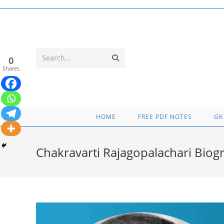
Skip
to
content
Submit
Search...
0
Shares
search
HOME
FREE PDF NOTES
GK
Chakravarti Rajagopalachari Biograph