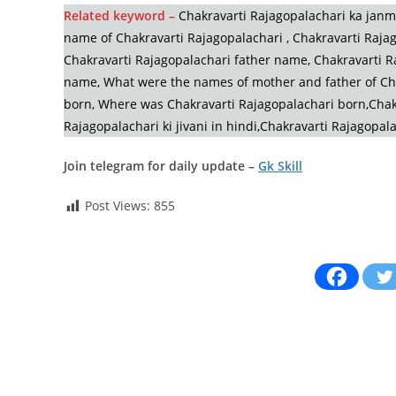
Related keyword –
Chakravarti Rajagopalachari ka janm 
name of Chakravarti Rajagopalachari , Chakravarti Rajag
Chakravarti Rajagopalachari father name, Chakravarti 
name, What were the names of mother and father of Cha
born, Where was Chakravarti Rajagopalachari born,Chakr
Rajagopalachari ki jivani in hindi,Chakravarti Rajagopala
Join telegram for daily update –
Gk Skill
Post Views:
855