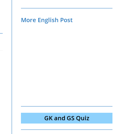
More English Post
GK and GS Quiz