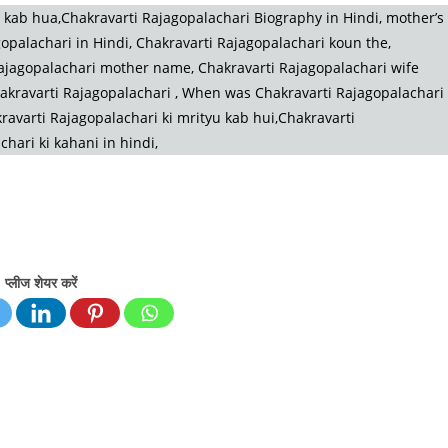
kab hua,Chakravarti Rajagopalachari Biography in Hindi, mother’s
opalachari in Hindi, Chakravarti Rajagopalachari koun the,
Rajagopalachari mother name, Chakravarti Rajagopalachari wife
kravarti Rajagopalachari , When was Chakravarti Rajagopalachari
avarti Rajagopalachari ki mrityu kab hui,Chakravarti
chari ki kahani in hindi,
प्लीज शेयर करें