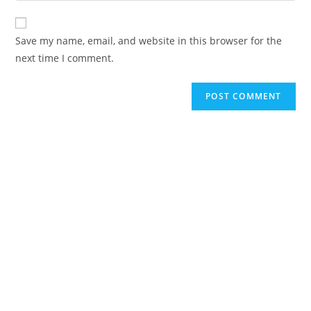
comment
to
website
comment
URL
Save my name, email, and website in this browser for the
(optional)
next time I comment.