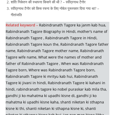
शांति निकेतन की स्‍थापना किसने की थी ? – रवींद्रनाथ टैगोर
रवींद्रनाथ टैगोर को किस रचना के लिए नोबेल पुरूस्‍कार दिया गया था? –
गीतांजलि
Related keyword –
Rabindranath Tagore ka janm kab hua,
Rabindranath Tagore Biography in Hindi, mother’s name of
Rabindranath Tagore , Rabindranath Tagore in Hindi,
Rabindranath Tagore koun the, Rabindranath Tagore father
name, Rabindranath Tagore mother name, Rabindranath
Tagore wife name, What were the names of mother and
father of Rabindranath Tagore , When was Rabindranath
Tagore born, Where was Rabindranath Tagore born,
Rabindranath Tagore ki mrityu kab hui, Rabindranath
Tagore ki jivani in hindi, Rabindranath Tagore ki kahani in
hindi, rabindranath tagore ko nobel puraskar kab mila tha,
gandhi ji ko mahatma ki upadhi kisne di, gandhi ji ko
mahatma ki upadhi kisne kaha, shanti niketan ki sthapna
kisne ki thi, shanti niketan ki sthapna kisne ki, shanti
niketan ki sthapna kisne kab hui, jan gan man kisne likha