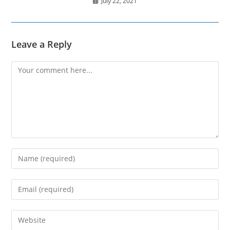
July 22, 2021
Leave a Reply
Comment
Enter
your
name
Enter
or
your
username
email
Enter
to
address
your