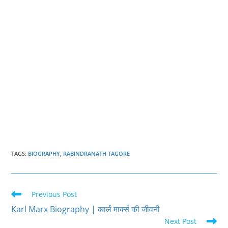
TAGS
:
BIOGRAPHY
,
RABINDRANATH TAGORE
Read
Previous Post
more
Karl Marx Biography | कार्ल मार्क्स की जीवनी
articles
Next Post