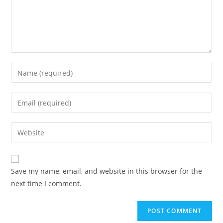
Enter
your
name
Enter
or
your
username
email
Enter
to
address
your
comment
to
website
comment
URL
Save my name, email, and website in this browser for the
(optional)
next time I comment.