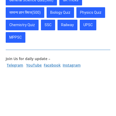
General Science Quiz(500)
GK Tricks
सामान्य ज्ञान क्विज(500)
Biology Quiz
Physics Quiz
Chemistry Quiz
SSC
Railway
UPSC
MPPSC
Join Us for daily update –
Telegram
YouTube
Facebook
Instagram