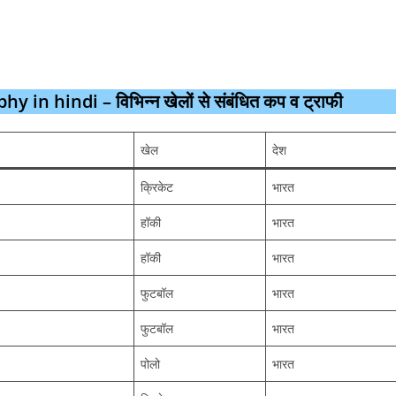
n hindi – विभिन्न खेलों से संबंधित कप व ट्राफी
खेल
देश
क्रिकेट
भारत
हॉकी
भारत
हॉकी
भारत
फुटबॉल
भारत
फुटबॉल
भारत
पोलो
भारत