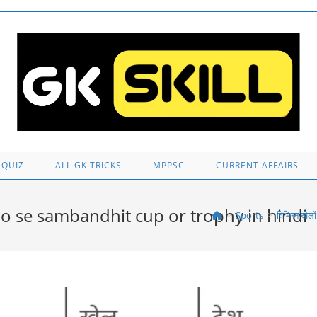
 QUIZ
ALL GK TRICKS
MPPSC
CURRENT AFFAIRS
| khelo se sambandhit cup or trophy in hindi
>
Sports
>
विभिन्न खे