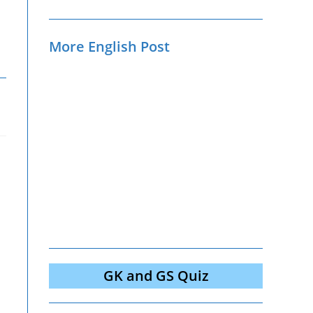
More English Post
GK and GS Quiz