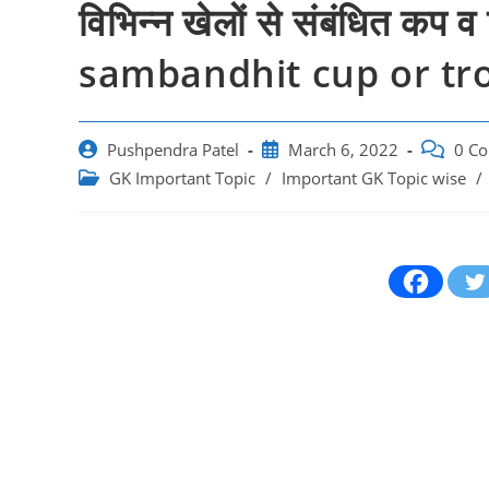
विभिन्न खेलों से संबंधित कप
sambandhit cup or tro
Post
Post
Post
Pushpendra Patel
March 6, 2022
0 C
author:
published:
comment
Post
GK Important Topic
/
Important GK Topic wise
/
category: