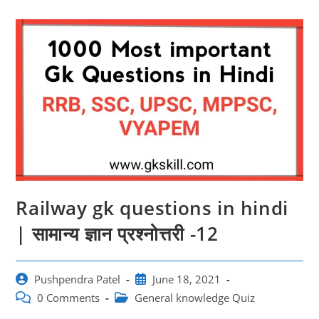
Railway gk questions in hindi
| सामान्य ज्ञान प्रश्नोत्तरी -12
Post
Post
Pushpendra Patel
June 18, 2021
author:
published:
Post
Post
0 Comments
General knowledge Quiz
comments:
category: