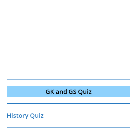
GK and GS Quiz
History Quiz