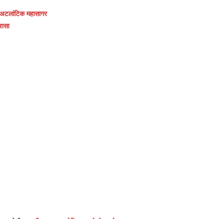
ी अटलांटिक महासागर
वासा