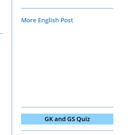
More English Post
GK and GS Quiz