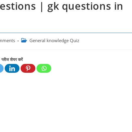
stions | gk questions in
Post
mments
General knowledge Quiz
:
category:
प्लीज शेयर करें