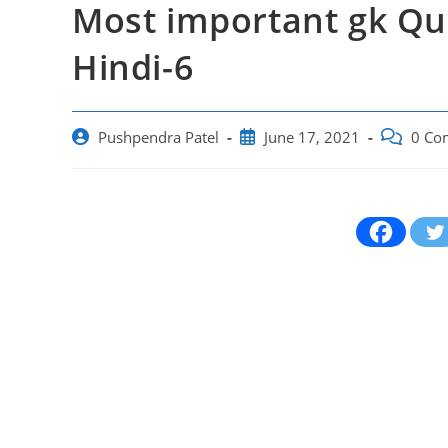
Most important gk Que
Hindi-6
Post
Post
Post
Pushpendra Patel
June 17, 2021
0 Co
author:
published:
comments