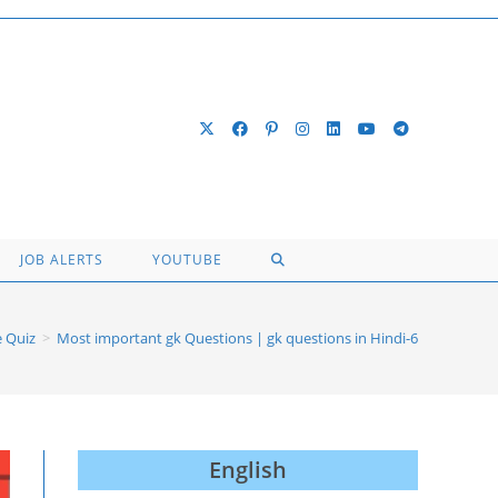
TOGGLE
JOB ALERTS
YOUTUBE
WEBSITE
 Quiz
>
Most important gk Questions | gk questions in Hindi-6
SEARCH
English