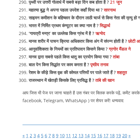
पृथ्वी पर उत्तरी गोलार्ध में सबसे बड़ा दिन कब होता है ?
21 जून
महात्मा बुद्ध ने अपना पहला उपदेश कहाँ दिया था ?
सारनाथ
साइमन कमीशन के बहिष्कार के दौरान लाठी चार्ज से किस नेता की मृत्यु हो
भारत में निर्मित प्रथम कंप्यूटर का क्या नाम है ?
सिद्धार्थ
‘गायत्री मन्त्र’ का उल्लेख किस ग्रंथ में है ?
ऋग्वेद
मानव शरीर में पाचन क्रिया अधिकतर किस अंग में संपन्न होती है ?
छोटी आ
आनुवांशिकता के नियमों का प्रतिपादन किसने किया ?
ग्रगोर मैंडल ने
मानव द्वारा सबसे पहले किस धातु का प्रयोग किया गया ?
तांबा
बाल पेन किस सिद्धांत पर काम करता है ?
पृष्ठीय तनाव
रेशम के कीड़े किस वृक्ष की कोमल पत्तियों पर पाले जाते हैं ?
शहतूत
राजस्थान में खेतड़ी किसके लिए प्रसिद्ध है ?
तांबे की खान
आप जिस भी पेज पर जाना चाहते है उस नंबर पर क्लिक करके पढ़ें, कमेंट करके
facebook, Telegram, WhatsApp ) पर शेयर करें! धन्यवाद
«
1
2
3
4
5
6
7
8
9
10
11
12
13
14
15
16
17
18
19
20
»