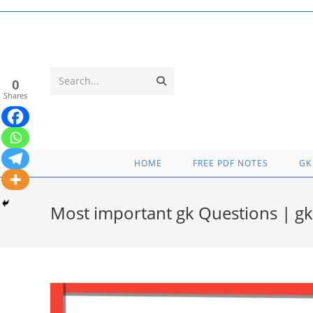
Skip
to
content
Submit
Search...
0
Shares
search
HOME
FREE PDF NOTES
GK
Most important gk Questions | gk