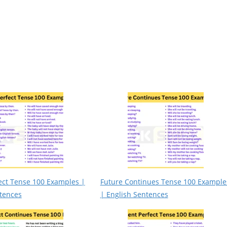
ect Tense 100 Examples |
Future Continues Tense 100 Example
tences
| English Sentences