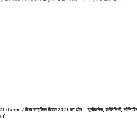
me / विश्व साइकिल दिवस 2021 का थीम – ‘यूनीकनेस, वर्सेटैलिटी, लॉन्गिवि
शन’