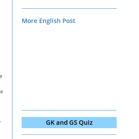
More English Post
यह
धा
GK and GS Quiz
’