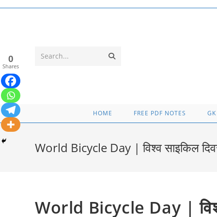
Skip
to
content
Submit
Search...
0
Shares
search
HOME
FREE PDF NOTES
GK
World Bicycle Day | विश्व साइकिल दिवस क
World Bicycle Day | विश्