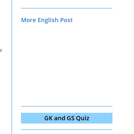
More English Post
वं
GK and GS Quiz