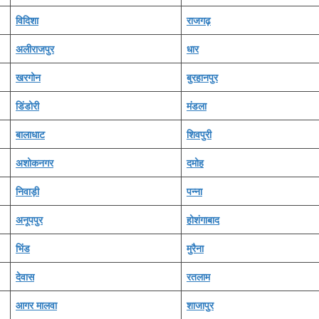
विदिशा
राजगढ़
अलीराजपुर
धार
खरगोन
बुरहानपुर
डिंडोरी
मंडला
बालाधाट
शिवपुरी
अशोकनगर
दमोह
निवाड़ी
पन्‍ना
अनूपपुर
होशंगाबाद
भिंड
मुरैना
देवास
रतलाम
आगर मालवा
शाजापुर