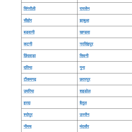
सिंगरौली
रायसेेन
सीहोर
झाबुआ
बड़वानी
खण्‍डवा
कटनी
नरसिंहपुर
छिंदवाड़ा
सिवनी
दतिया
गुना
टीकमगढ़
छतरपुर
उमरिया
शहडोल
हरदा
बैतूल
श्‍योपुर
उज्‍जैन
नीमच
मंदसौर