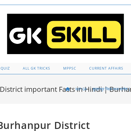
 QUIZ
ALL GK TRICKS
MPPSC
CURRENT AFFAIRS
pur District important Facts in Hindi | Bur
>
MP GK
>
बुरहानपुर जिला मध्य प्र
श | Burhanpur District