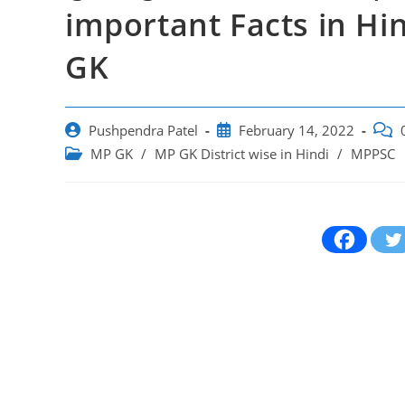
important Facts in Hi
GK
Post
Post
Post
Pushpendra Patel
February 14, 2022
author:
published:
comm
Post
MP GK
/
MP GK District wise in Hindi
/
MPPSC
category: