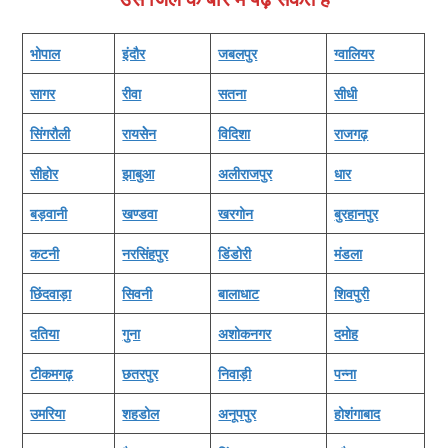
भोपाल
इंदौर
जबलपुर
ग्‍वालियर
सागर
रीवा
सतना
सीधी
सिंगरौली
रायसेेन
विदिशा
राजगढ़
सीहोर
झाबुआ
अलीराजपुर
धार
बड़वानी
खण्‍डवा
खरगोन
बुरहानपुर
कटनी
नरसिंहपुर
डिंडोरी
मंडला
छिंदवाड़ा
सिवनी
बालाधाट
शिवपुरी
दतिया
गुना
अशोकनगर
दमोह
टीकमगढ़
छतरपुर
निवाड़ी
पन्‍ना
उमरिया
शहडोल
अनूपपुर
होशंगाबाद