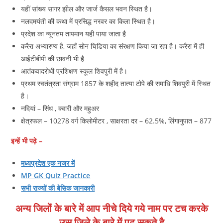
यहीं सांख्‍य सागर झील और जार्ज कैसल भवन स्थित है।
नलदमयंती की कथा में प्रसिद्ध नरवर का किला स्थित है।
प्रदेश का न्‍यूनतम तापमान यही पाया जाता है
करैरा अभ्‍यारण्‍य है, जहाँ सोन चिडि़या का संरक्षण किया जा रहा है। करैरा में ही
आईटीबीपी की छावनी भी है
आतंकवादरोधी प्रशिक्षण स्‍कूल शिवपुरी में है।
प्रथम स्‍वतंत्रता संग्राम 1857 के शहीद तात्‍या टोपे की समाधि शिवपुरी में स्थित
है।
नदियां – सिंध , क्‍वारी और महुअर
क्षेत्रफल – 10278 वर्ग किलो‍मीटर , साक्षरता दर – 62.5%, लिंगानुपात – 877
इन्‍हें भी पढ़े –
मध्‍यप्रदेश एक नजर में
MP GK Quiz Practice
सभी राज्‍यों की बेसिक जानकारी
अन्‍य जिलोंं के बारे में आप नीचे दिये गये नाम पर टच करके
उस जिले के बारे में पढ़ सकते है