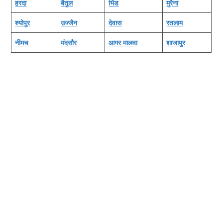
हरदा
बैतूल
भिंड
मुरैना
श्‍योपुर
उज्‍जैन
देवास
रतलाम
नीमच
मंदसौर
आगर मालवा
शाजापुर