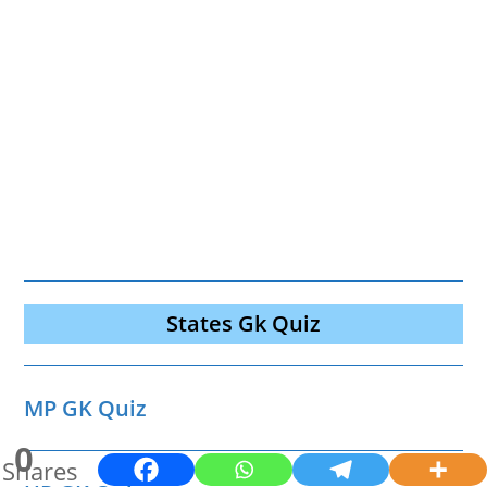
States Gk Quiz
MP GK Quiz
0
Shares