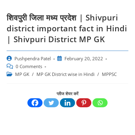
शिवपुरी जिला मध्य प्रदेश | Shivpuri
district important fact in Hindi
| Shivpuri District MP GK
Post
Post
Pushpendra Patel
February 20, 2022
author:
published:
Post
0 Comments
comments:
Post
MP GK
/
MP GK District wise in Hindi
/
MPPSC
category:
प्लीज शेयर करें