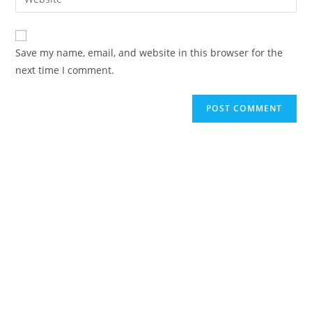
address
your
comment
to
website
comment
URL
Save my name, email, and website in this browser for the
(optional)
next time I comment.