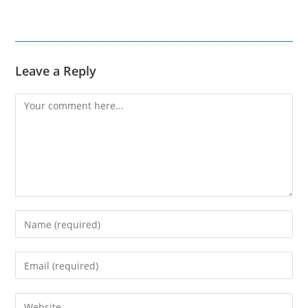
Leave a Reply
Comment
Enter
your
name
Enter
or
your
username
email
Enter
to